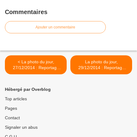
Commentaires
Ajouter un commentaire
< La photo du jour,
La photo du jour,
27/12/2014 : Reportage
29/12/2014 : Reportage
pour l'Aquarium du Val de
pour l'Aquarium du Val de
Loire
Loire >
Hébergé par Overblog
Top articles
Pages
Contact
Signaler un abus
C.G.U.