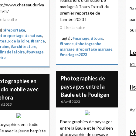
réalisé lors d'un superbe
s://www.chateauduriva
mariage à Tours Extrait du
Bas
m/fr/
premier reportage de
par
re la suite
l'année 2023 !
Lire la suite
ou
) :
#reportage
,
otoreportage
,
#chateau
,
Tag(s) :
#mariage
,
#tours
,
teaux de la loire
,
#france
,
#france
,
#photographe
raine
,
#architecture
,
mariage
,
#reportage mariage
,
Le
ins de la loire
,
#paysage
#mariages2023
oire
ICI
Photographies de
otographies en
paysages entre la
Il
udio mobile avec
Baule et le Pouligen
phora
6 Avril 2023
ril 2023
Avi
Photographies de paysages
ographies en studio
entre la Baule et le Pouligen
le avec la jeune harpiste
Me
photographie de paysage