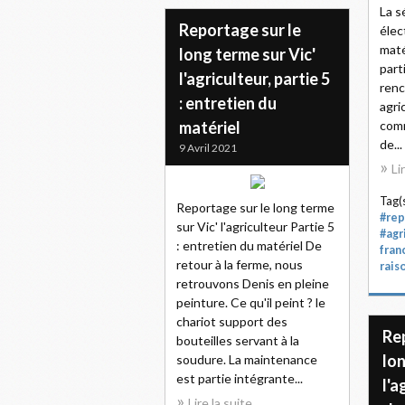
La s
Reportage sur le
élec
maté
long terme sur Vic'
part
l'agriculteur, partie 5
renc
: entretien du
agri
matériel
comm
de...
9 Avril 2021
Li
Tag(s
Reportage sur le long terme
#rep
sur Vic' l'agriculteur Partie 5
#agr
: entretien du matériel De
fran
retour à la ferme, nous
rais
retrouvons Denis en pleine
peinture. Ce qu'il peint ? le
chariot support des
Re
bouteilles servant à la
lon
soudure. La maintenance
est partie intégrante...
l'a
Lire la suite