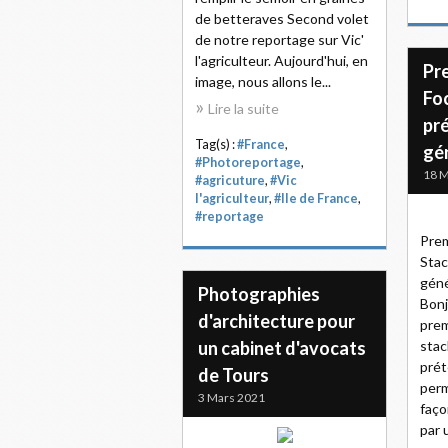
de betteraves Second volet
de notre reportage sur Vic'
l'agriculteur. Aujourd'hui, en
Pre
image, nous allons le...
Foc
Lire la suite
pr
Tag(s) :
#France
,
gé
#Photoreportage
,
18 M
#agricuture
,
#Vic
l'agriculteur
,
#Ile de France
,
#reportage
Prem
Stac
géné
Photographies
Bonj
d'architecture pour
prem
un cabinet d'avocats
stac
prét
de Tours
perm
3 Mars 2021
faç
par 