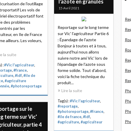
l'azote en granulés
écurisation de l'outillage
15 Avril 2021
troportatif Les vols de
riel électroportatif font
Rep
ie des problèmes
Reportage sur le long terme
ontrés par les
Re
sur Vic' l'agriculteur Partie 6
culteur, en Ile de France
: Épandage de l'azote
Roa
e ailleurs. Les voleurs,
Bonjour à toutes et à tous,
Roa
aujourd'hui nous allons
re la suite
suivre notre ami Vic' lors de
Re
l'épandage de l'azote sous
) :
#Vic l'agriculteur
,
forme solide. Tout d'abord,
Rep
ortage
,
#france
,
iculture
,
#idf
,
#ile de
voici la fiche technique du
Rep
ce
,
#agriculture
produit...
onnée
,
#photoreportage
Lire la suite
Ph
Pho
Tag(s) :
#Vic l'agriculteur
,
#reportage
,
portage sur le
Pho
#photoreportage
,
#france
,
g terme sur Vic'
#ile de france
,
#idf
,
Ph
#agriculture
,
#agriculteur
griculteur, partie 4