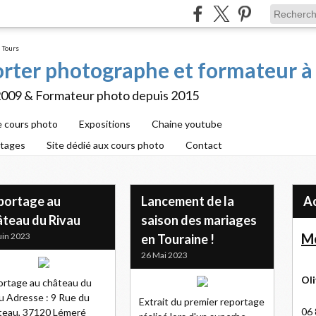
porter photographe et formateur à
2009 & Formateur photo depuis 2015
e cours photo
Expositions
Chaine youtube
rtages
Site dédié aux cours photo
Contact
portage au
Lancement de la
âteau du Rivau
saison des mariages
Me
uin 2023
en Touraine !
26 Mai 2023
Oli
rtage au château du
u Adresse : 9 Rue du
Extrait du premier reportage
06 
teau, 37120 Lémeré