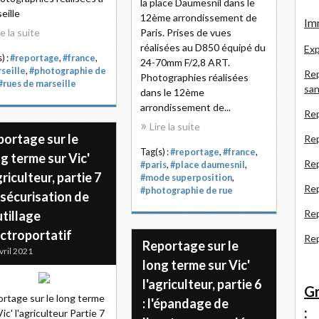
la place Daumesnil dans le
eille
12ème arrondissement de
Imm
re la suite
Paris. Prises de vues
réalisées au D850 équipé du
Exp
) :
#reportage
,
#france
,
24-70mm F/2,8 ART.
seille
,
#photographie de
Rep
Photographies réalisées
#rues de marseille
san
dans le 12ème
arrondissement de...
Rep
Lire la suite
portage sur le
Rep
Tag(s) :
#reportage
,
#france
,
g terme sur Vic'
Rep
#paris
,
#place daumesnil
,
griculteur, partie 7
#mode superposition
,
Re
#photographie de rue
a sécurisation de
Re
utillage
ectroportatif
Re
Reportage sur le
vril 2021
long terme sur Vic'
l'agriculteur, partie 6
Gr
rtage sur le long terme
: l'épandage de
:
Vic' l'agriculteur Partie 7