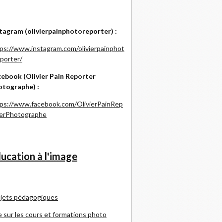
tagram (olivierpainphotoreporter) :
ps://www.instagram.com/olivierpainphot
porter/
ebook (Olivier Pain Reporter
otographe) :
ps://www.facebook.com/OlivierPainRep
terPhotographe
ucation à l'image
jets pédagogiques
e sur les cours et formations photo