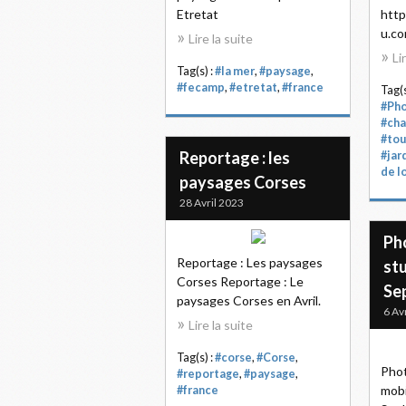
Etretat
http
u.co
Lire la suite
Li
Tag(s) :
#la mer
,
#paysage
,
#fecamp
,
#etretat
,
#france
Tag(s
#Ph
#cha
#tou
Reportage : les
#jard
de l
paysages Corses
28 Avril 2023
Ph
Reportage : Les paysages
st
Corses Reportage : Le
Se
paysages Corses en Avril.
6 Av
Lire la suite
Tag(s) :
#corse
,
#Corse
,
Phot
#reportage
,
#paysage
,
mobi
#france