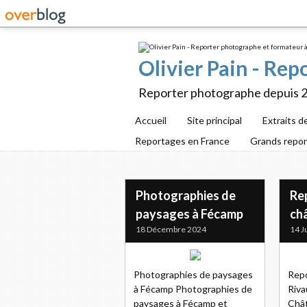
Olivier Pain - Re
Reporter photographe depuis 
Accueil
Site principal
Extraits d
Reportages en France
Grands repo
Photographies de
Re
paysages à Fécamp
ch
18 Décembre 2024
14 J
Photographies de paysages
Repo
à Fécamp Photographies de
Riva
paysages à Fécamp et
Châ