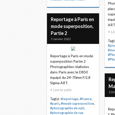
Phot
plac
supe
Reportage à Paris en
équi
AR
mode superposition,
Li
Partie 2
5 Janvier 2022
Tag(s
#pla
#mod
#Pho
Reportage à Paris en mode
#Pho
superposition Partie 2
Photographies réalisées
dans Paris avec le D850
équipé du 24-70mm F/2,8
Re
Sigma ART.
Mar
Lire la suite
1 D
Tag(s) :
#reportage
,
#france
,
#paris
,
#mode superposition
,
#photographie de nuit
,
Repo
#photographie de rue
1 Ph