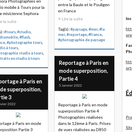
ora Photographies en
entre la Baule et le Pouligen
io mobile à Tours pour la
en France
e misicienne Sephora
Ins
Lire la suite
re la suite
htt
Tag(s) :
#paysage
,
#mer
,
#la
) :
#tours
,
#studio
,
ore
mer
,
#reportage
,
#france
,
diomobile
,
#flash
,
#photographie de paysage
nce
,
#photographe tours
,
Fac
dio à tours
,
Ph
tographie studio à tours
,
traits en studio à tours
htt
Reportage à Paris en
or
mode superposition,
Partie 4
portage à Paris en
5 Janvier 2022
de superposition,
Éd
tie 3
nvier 2022
Reportage à Paris en mode
superposition Partie 4
Pro
Photographies réalisées
rtage à Paris en mode
dans le 12ème à Paris. Prises
Sit
rposition Partie 3
de vues réalisées au D850