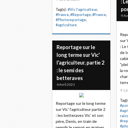
: L
po
Tag(s) :
#Vic l'agriculteur
,
#france
,
#Reportage
,
#France
,
9 Av
#Photoreportage
,
#agriculture
Repo
sur 
Reportage sur le
: Le
de t
long terme sur Vic'
cabi
l'agriculteur, partie 2
"ple
: le semi des
la r
cha
betteraves
terr
4 Avril 2021
Li
Tag(s
Reportage sur le long terme
#pom
sur Vic' l'agriculteur partie 2
#agr
: les betteraves Vic' et son
rais
père, Denis, en train de
#rep
#ph
remplir le semoir en graines