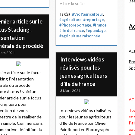
Bea
Lire la suite
Tag(s) :
#Vic l'agriculteur
,
#agriculture
,
#reportage
,
mier article sur le
Ac
#Photoreportage
,
#france
,
us Stacking :
#ile de france
,
#épandage
,
#agriculture raisonnée
ésentation
nérale du procédé
Act
ars 2021
Interviews vidéos
Pro
réalisés pour les
Spd
ier article sur le focus
jeunes agriculteurs
king Présentation
d'ile de France
rale du procédé
3 Mars 2021
our à tous ! voici un
ier article sur le focus
AT
king qui a pour
Tou
ention de vous
Interviews vidéos réalisées
ce 
ettre de le réaliser de
pour les jeunes agriculteurs
Pai
on simple. Commençons
d'Ile de France par Olivier
aut
une brève définition du
PainReporter Photographe