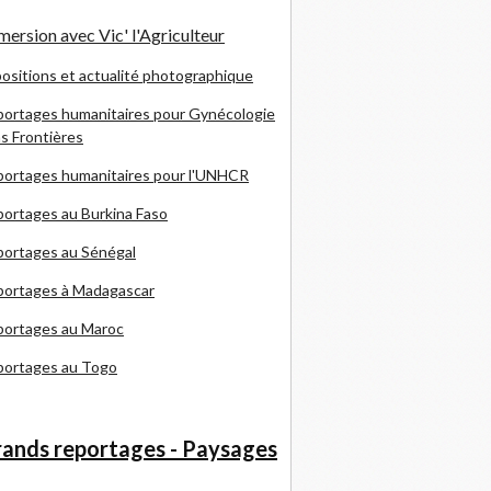
ersion avec Vic' l'Agriculteur
ositions et actualité photographique
ortages humanitaires pour Gynécologie
s Frontières
ortages humanitaires pour l'UNHCR
ortages au Burkina Faso
ortages au Sénégal
portages à Madagascar
portages au Maroc
portages au Togo
ands reportages - Paysages