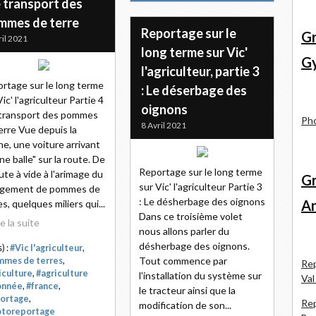
e transport des
mmes de terre
Reportage sur le
Gr
ril 2021
long terme sur Vic'
Gy
l'agriculteur, partie 3
rtage sur le long terme
: Le déserbage des
Vic' l'agriculteur Partie 4
oignons
 transport des pommes
Pho
8 Avril 2021
erre Vue depuis la
ne, une voiture arrivant
ine balle" sur la route. De
Reportage sur le long terme
oute à vide à l'arimage du
Gr
sur Vic' l'agriculteur Partie 3
rgement de pommes de
: Le désherbage des oignons
An
es, quelques miliers qui...
Dans ce troisième volet
re la suite
nous allons parler du
désherbage des oignons.
) :
#Vic l'agriculteur
,
Tout commence par
mes de terres
,
Rep
iculture
,
#agriculture
l'installation du système sur
Val
onnée
,
#france
,
le tracteur ainsi que la
ortage
,
Rep
modification de son...
otoreportage