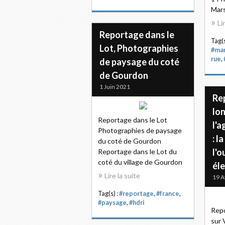
Mars
Li
Reportage dans le
Tag(s
Lot, Photographies
#mar
rue
,
de paysage du coté
de Gourdon
1 Juin 2021
Re
lon
Reportage dans le Lot
l'a
Photographies de paysage
: l
du coté de Gourdon
l'o
Reportage dans le Lot du
coté du village de Gourdon
él
Lire la suite
19 A
Tag(s) :
#reportage
,
#france
,
#paysage
,
#hdri
Repo
sur 