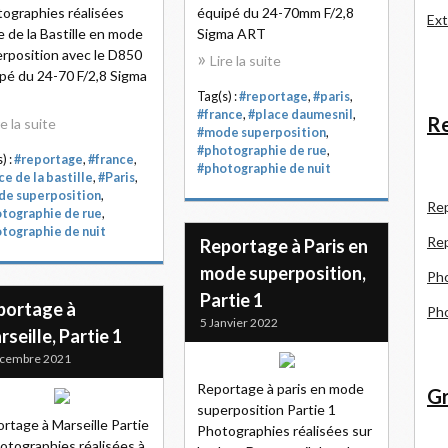
ographies réalisées
équipé du 24-70mm F/2,8
Ext
e de la Bastille en mode
Sigma ART
rposition avec le D850
Lire la suite
pé du 24-70 F/2,8 Sigma
T
Tag(s) :
#reportage
,
#paris
,
#france
,
#place daumesnil
,
Re
re la suite
#mode superposition
,
#photographie de rue
,
) :
#reportage
,
#france
,
#photographie de nuit
ce de la bastille
,
#Paris
,
e superposition
,
R
e
tographie de rue
,
tographie de nuit
Re
Reportage à Paris en
mode superposition,
Pho
Partie 1
portage à
Pho
5 Janvier 2022
seille, Partie 1
écembre 2021
Reportage à paris en mode
Gr
superposition Partie 1
rtage à Marseille Partie
Photographies réalisées sur
otographies réalisées à