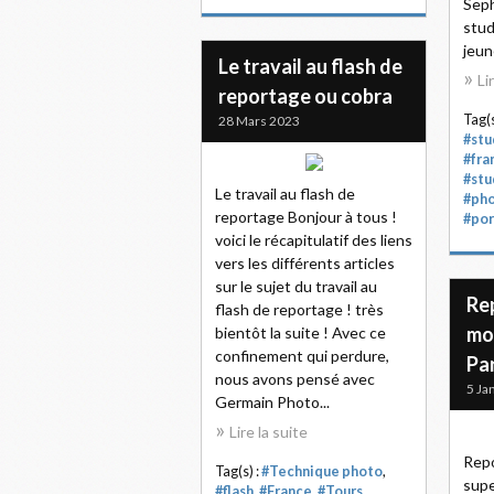
Seph
stud
jeun
Le travail au flash de
Li
reportage ou cobra
Tag(s
28 Mars 2023
#stu
#fra
#stu
Le travail au flash de
#pho
reportage Bonjour à tous !
#por
voici le récapitulatif des liens
vers les différents articles
sur le sujet du travail au
Re
flash de reportage ! très
mo
bientôt la suite ! Avec ce
confinement qui perdure,
Par
nous avons pensé avec
5 Ja
Germain Photo...
Lire la suite
Repo
Tag(s) :
#Technique photo
,
supe
#flash
,
#France
,
#Tours