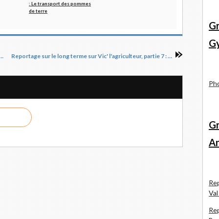
: Le transport des pommes
de terre
Gr
Gy
ong terme sur Vic' l'agriculteur, partie 5 : entretien du matériel
Reportage sur le long terme sur Vic' l'agriculteur, partie 7 : la sécurisation de l'outillage électroportatif
Pho
Gr
An
Rep
Val
Rep