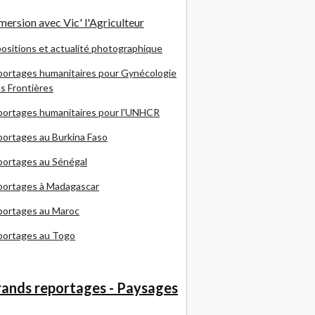
ersion avec Vic' l'Agriculteur
ositions et actualité photographique
ortages humanitaires pour Gynécologie
s Frontières
ortages humanitaires pour l'UNHCR
ortages au Burkina Faso
ortages au Sénégal
portages à Madagascar
portages au Maroc
portages au Togo
ands reportages - Paysages