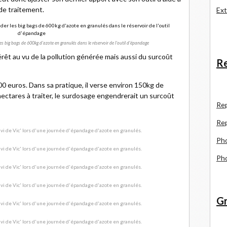
 de traitement.
Ext
r les big bags de 600kg d'azote en granulés dans le réservoir de l'outil d'épandage
êt au vu de la pollution générée mais aussi du surcoût
Re
00 euros. Dans sa pratique, il verse environ 150kg de
ectares à traiter, le surdosage engendrerait un surcoût
R
e
Re
Pho
Pho
Gr