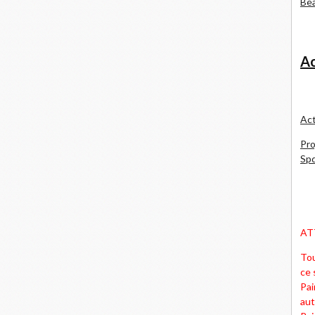
Bea
Ac
Act
Pro
Spd
AT
Tou
ce 
Pai
aut