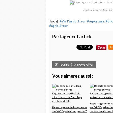
Reportage sur l'agriculture : le 
Tag(s) :
#Vic l'agriculteur
,
#reportage
,
#pho
#agriculteur
Partager cet article
R
S'inscrire à la newsletter
Vous aimerez aussi :
Reportage sur le 
Reportage sur le long terme
sur Vic' l'agriculteu
sur Vic' l'agriculteur, partie 7
: entretien du maté