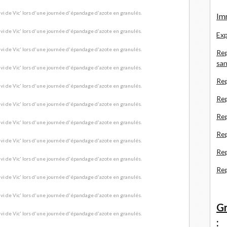
Imm
Exp
Rep
san
Rep
Rep
Rep
Re
Re
Re
Gr
: