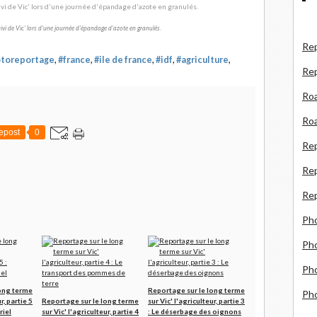
suivi de Vic' lors d'une journée d'épandage d'azote en granulés.
Rep
toreportage
,
#france
,
#ile de france
,
#idf
,
#agriculture
,
Re
Roa
Roa
epost
0
Re
Rep
Rep
Ph
Pho
Pho
long terme
Reportage sur le long terme
Ph
r, partie 5
Reportage sur le long terme
sur Vic' l'agriculteur, partie 3
riel
sur Vic' l'agriculteur, partie 4
: Le déserbage des oignons