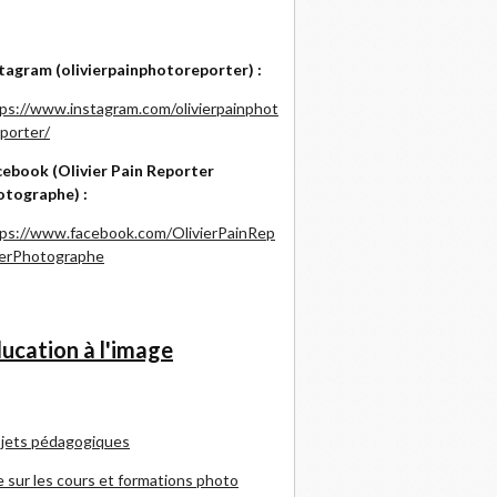
tagram (olivierpainphotoreporter) :
ps://www.instagram.com/olivierpainphot
porter/
ebook (Olivier Pain Reporter
otographe) :
ps://www.facebook.com/OlivierPainRep
terPhotographe
ucation à l'image
jets pédagogiques
e sur les cours et formations photo