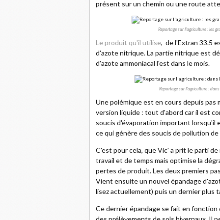
présent sur un chemin ou une route att
Reportage sur l'agriculture : les
Le produit qu'il utilise
, de l'Extran 33.5
d'azote nitrique. La partie nitrique est d
d'azote ammoniacal l'est dans le mois.
Reportage sur l'agriculture : dans
Une polémique est en cours depuis pas m
version liquide : tout d'abord car il est 
soucis d'évaporation important lorsqu'il e
ce qui génère des soucis de pollution de l'
C'est pour cela, que Vic' a prit le parti 
travail et de temps mais optimise la dégra
pertes de produit. Les deux premiers pass
Vient ensuite un nouvel épandage d'azote 
lisez actuellement) puis un dernier plus t
Ce dernier épandage se fait en fonction d
des prélèvements de sols hivernaux. Il pe