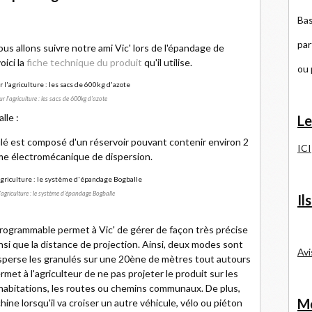
Bas
par
ous allons suivre notre ami Vic' lors de l'épandage de
oici la
fiche technique du produit
qu'il utilise.
ou
r l'agriculture : les sacs de 600kg d'azote
lle :
Le
lé est composé d'un réservoir pouvant contenir environ 2
ICI
me électromécanique de dispersion.
'agriculture : le système d'épandage Bogballe
Il
rogrammable permet à Vic' de gérer de façon très précise
si que la distance de projection. Ainsi, deux modes sont
Avi
isperse les granulés sur une 20ène de mètres tout autours
rmet à l'agriculteur de ne pas projeter le produit sur les
abitations, les routes ou chemins communaux. De plus,
Me
chine lorsqu'il va croiser un autre véhicule, vélo ou piéton