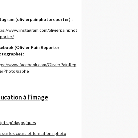
tagram (olivierpainphotoreporter) :
ps://www.instagram.com/olivierpainphot
porter/
ebook (Olivier Pain Reporter
otographe) :
ps://www.facebook.com/OlivierPainRep
terPhotographe
ucation à l'image
jets pédagogiques
e sur les cours et formations photo