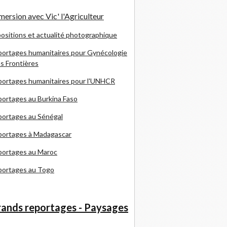
ersion avec Vic' l'Agriculteur
ositions et actualité photographique
ortages humanitaires pour Gynécologie
s Frontières
ortages humanitaires pour l'UNHCR
ortages au Burkina Faso
ortages au Sénégal
portages à Madagascar
portages au Maroc
portages au Togo
ands reportages - Paysages