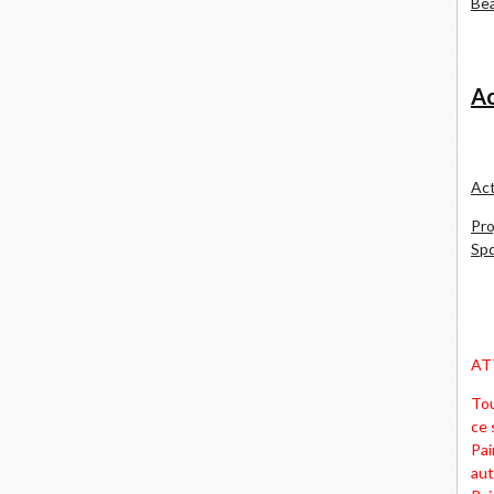
Bea
Ac
Act
Pro
Spd
AT
Tou
ce 
Pai
aut