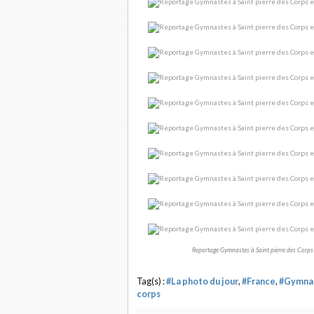
Reportage Gymnastes à Saint pierre des Corps 
Tag(s) :
#La photo du jour
,
#France
,
#Gymna
corps