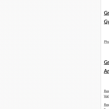
Gr
Gy
Pho
Gr
An
Rep
Val
Rep