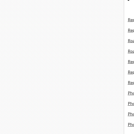
Rep
Re
Roa
Roa
Re
Rep
Rep
Ph
Pho
Pho
Ph