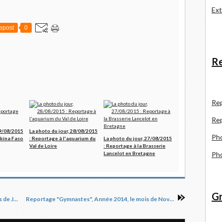
Ext
epost
0
Re
R
e
Re
29/08/2015
La photo du jour, 28/08/2015
Pho
rkina Faso
: Reportage à l'aquarium du
La photo du jour, 27/08/2015
Val de Loire
: Reportage à la Brasserie
Lancelot en Bretagne
Pho
Gr
Reportage "Gymnastes", Année 2015, le mois de Janvier partie 5
Reportage "Gymnastes", Année 2014, le mois de Novembre partie 1