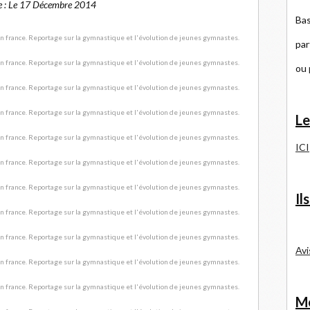
e : Le 17 Décembre 2014
Bas
par
ou
Le
ICI
Il
Avi
Me