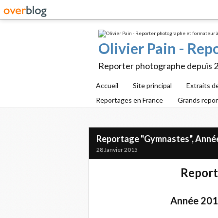
Olivier Pain - Re
Reporter photographe depuis 
Accueil
Site principal
Extraits d
Reportages en France
Grands repo
Reportage "Gymnastes", Année
28 Janvier 2015
Report
Année 2014