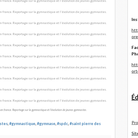
Ins
htt
ore
Fac
Ph
htt
or
Éd
en france. Reportage sur la gymnastique et l'évolution de jeunes gymnastes.
Pro
stes
,
#gymnastique
,
#gymnase
,
#spdc
,
#saint pierre des
Sit