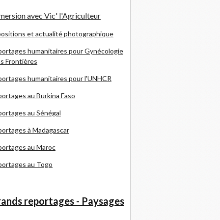
ersion avec Vic' l'Agriculteur
ositions et actualité photographique
ortages humanitaires pour Gynécologie
s Frontières
ortages humanitaires pour l'UNHCR
ortages au Burkina Faso
ortages au Sénégal
portages à Madagascar
portages au Maroc
portages au Togo
ands reportages - Paysages