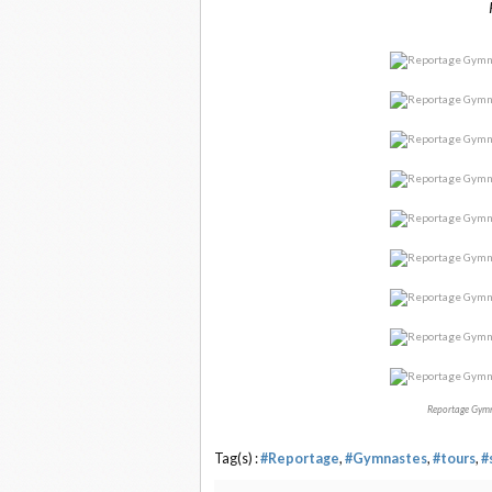
Reportage Gymna
Tag(s) :
#Reportage
,
#Gymnastes
,
#tours
,
#