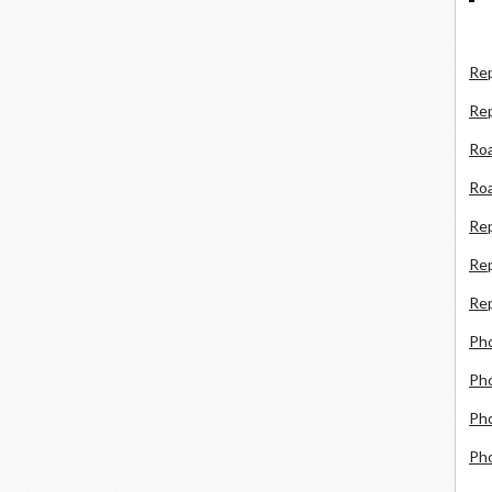
Rep
Re
Roa
Roa
Re
Rep
Rep
Ph
Pho
Pho
Ph