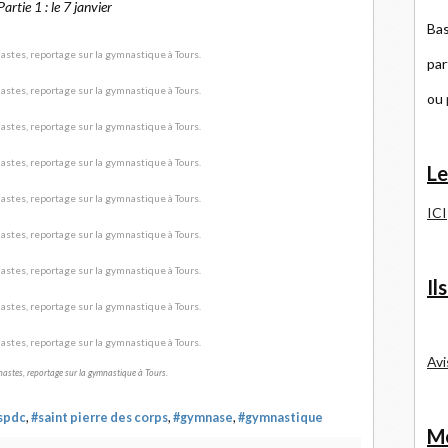
Partie 1 : le 7 janvier
Bas
par
ou
Le
ICI
Il
Avi
stes, reportage sur la gymnastique à Tours.
spdc
,
#saint pierre des corps
,
#gymnase
,
#gymnastique
Me