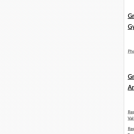
Gr
Gy
Pho
Gr
An
Rep
Val
Rep