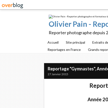
Olivier Pain - Re
Reporter photographe depuis 
Accueil
Site principal
Extraits d
Reportages en France
Grands repo
Reportage "Gymnastes", Année 2
27 Janvier 2015
Report
Année 201