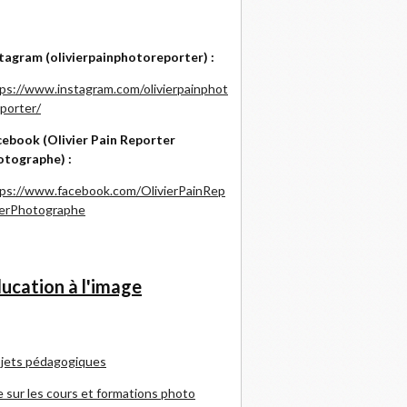
tagram (olivierpainphotoreporter) :
ps://www.instagram.com/olivierpainphot
porter/
ebook (Olivier Pain Reporter
otographe) :
ps://www.facebook.com/OlivierPainRep
terPhotographe
ucation à l'image
jets pédagogiques
e sur les cours et formations photo