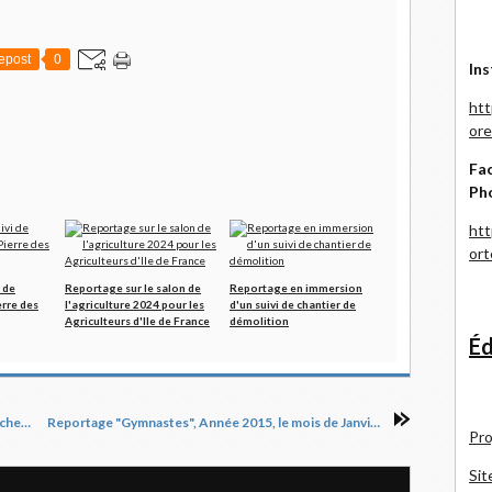
epost
0
Ins
htt
ore
Fac
Ph
htt
or
 de
Reportage sur le salon de
Reportage en immersion
erre des
l'agriculture 2024 pour les
d'un suivi de chantier de
Agriculteurs d'Ile de France
démolition
Éd
La photo du jour, 27/01/2015 : Le château de chenonceau
Reportage "Gymnastes", Année 2015, le mois de Janvier partie 2
Pro
Sit