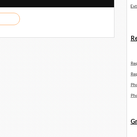
Ext
Re
R
e
Re
Pho
Pho
Gr