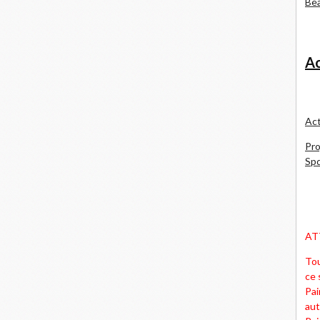
Bea
Ac
Act
Pro
Spd
AT
Tou
ce 
Pai
aut