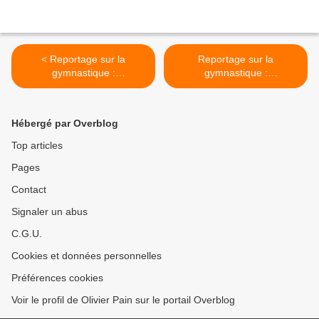
< Reportage sur la
Reportage sur la
gymnastique :
gymnastique :
"Gymnastes", Année 2013,
"Gymnastes", Année 2013,
le mois d'Avril #2
le mois d'Avril #4 >
Hébergé par Overblog
Top articles
Pages
Contact
Signaler un abus
C.G.U.
Cookies et données personnelles
Préférences cookies
Voir le profil de Olivier Pain sur le portail Overblog