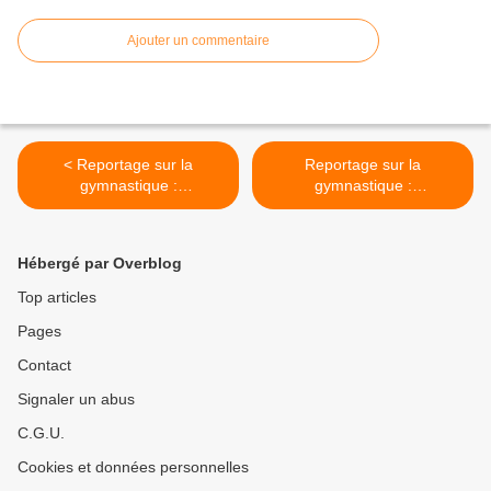
Ajouter un commentaire
< Reportage sur la
Reportage sur la
gymnastique :
gymnastique :
"Gymnastes", Année 2013,
"Gymnastes", Année 2013,
le mois de Décembre #2
le mois de Décembre #3 >
Hébergé par Overblog
Top articles
Pages
Contact
Signaler un abus
C.G.U.
Cookies et données personnelles