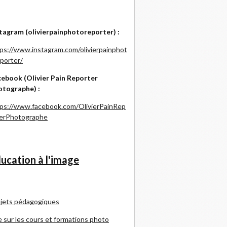
tagram (olivierpainphotoreporter) :
ps://www.instagram.com/olivierpainphot
porter/
ebook (Olivier Pain Reporter
otographe) :
ps://www.facebook.com/OlivierPainRep
terPhotographe
ucation à l'image
jets pédagogiques
e sur les cours et formations photo