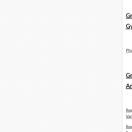
Gr
Gy
Pho
Gr
An
Rep
Val
Rep