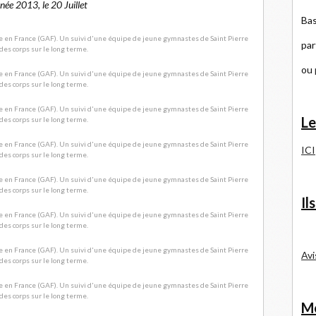
née 2013, le 20 Juillet
Bas
par
ou
Le
ICI
Il
Avi
Me