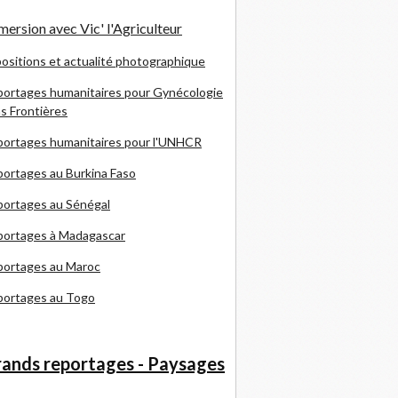
ersion avec Vic' l'Agriculteur
ositions et actualité photographique
ortages humanitaires pour Gynécologie
s Frontières
ortages humanitaires pour l'UNHCR
ortages au Burkina Faso
ortages au Sénégal
portages à Madagascar
portages au Maroc
portages au Togo
ands reportages - Paysages