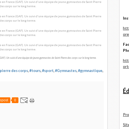
Ins
htt
ore
Fac
Ph
GAF). Un suivi d'une équipe de jeune gymnastes de Saint Pierre des corps sur le long terme.
htt
or
 pierre des corps
,
#tours
,
#sport
,
#Gymnastes
,
#gymnastique
,
Éd
epost
0
Pro
Sit