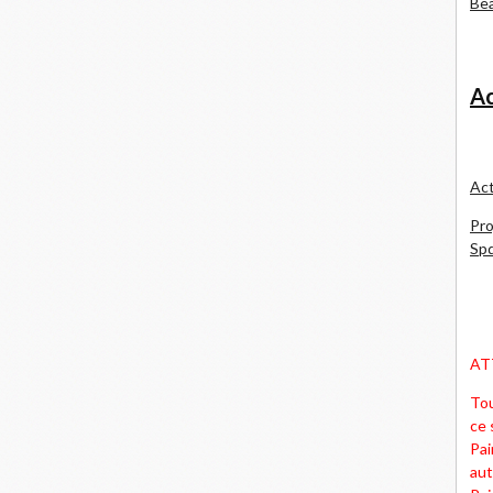
Bea
Ac
Act
Pro
Spd
AT
Tou
ce 
Pai
aut