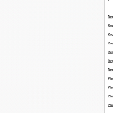
Rep
Re
Roa
Roa
Re
Rep
Rep
Ph
Pho
Pho
Ph