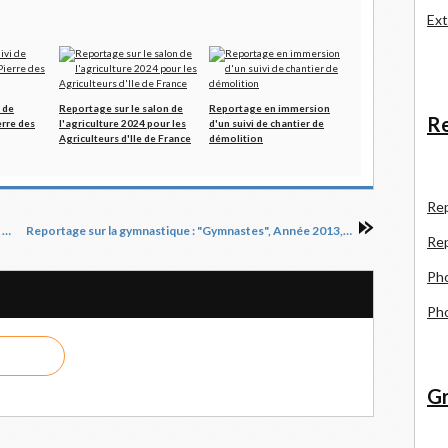
Ext
 de
Reportage sur le salon de
Reportage en immersion
Re
erre des
l'agriculture 2024 pour les
d'un suivi de chantier de
Agriculteurs d'Ile de France
démolition
R
e
La photo du jour, 20/02/2015 : les maquettes du clos Lucé #8
Reportage sur la gymnastique : "Gymnastes", Année 2013, le mois de Juin #7
Re
Pho
Pho
Gr