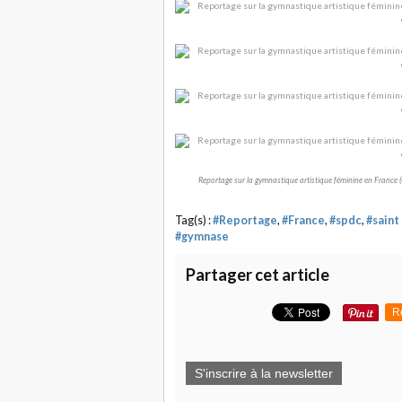
Reportage sur la gymnastique artistique féminine en France (
Tag(s) :
#Reportage
,
#France
,
#spdc
,
#saint
#gymnase
Partager cet article
R
S'inscrire à la newsletter