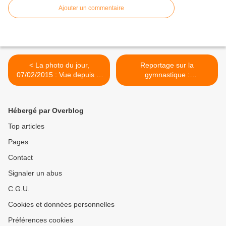
Ajouter un commentaire
< La photo du jour,
Reportage sur la
07/02/2015 : Vue depuis le
gymnastique :
chateau des ducs à Nantes
"Gymnastes", Année 2014,
le mois d'Avril partie 7 >
Hébergé par Overblog
Top articles
Pages
Contact
Signaler un abus
C.G.U.
Cookies et données personnelles
Préférences cookies