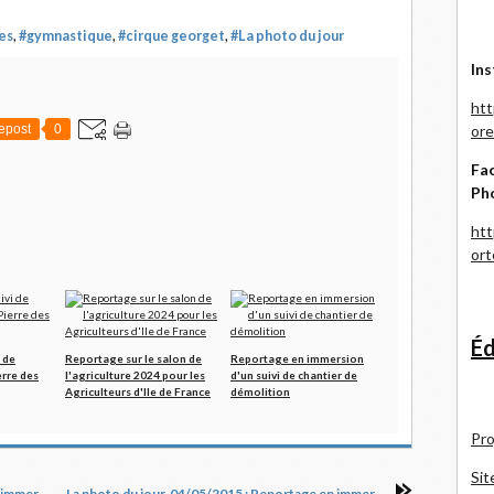
es
,
#gymnastique
,
#cirque georget
,
#La photo du jour
Ins
htt
epost
0
ore
Fac
Ph
htt
or
Éd
 de
Reportage sur le salon de
Reportage en immersion
erre des
l'agriculture 2024 pour les
d'un suivi de chantier de
Agriculteurs d'Ile de France
démolition
Pro
Sit
La photo du jour, 02/05/2015 : Reportage en immersion pour le cirque Georget
La photo du jour, 04/05/2015 : Reportage en immersion pour le cirque Georget