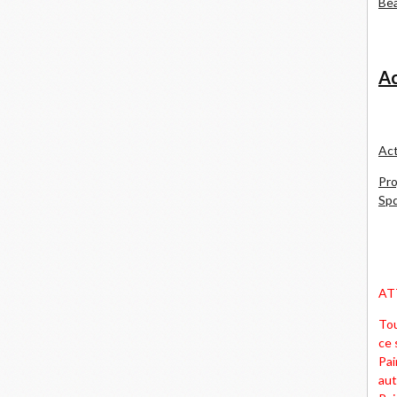
Bea
Ac
Act
Pro
Spd
AT
Tou
ce 
Pai
aut