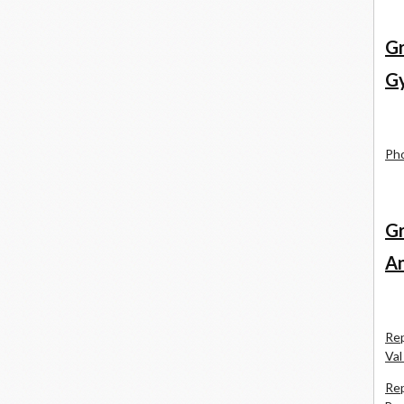
Gr
Gy
Pho
Gr
An
Rep
Val
Rep