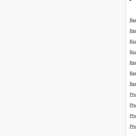
Rep
Re
Roa
Roa
Re
Rep
Rep
Ph
Pho
Pho
Ph