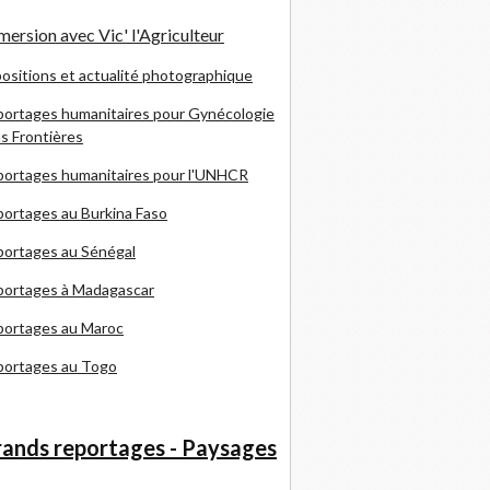
ersion avec Vic' l'Agriculteur
ositions et actualité photographique
ortages humanitaires pour Gynécologie
s Frontières
ortages humanitaires pour l'UNHCR
ortages au Burkina Faso
ortages au Sénégal
portages à Madagascar
portages au Maroc
portages au Togo
ands reportages - Paysages