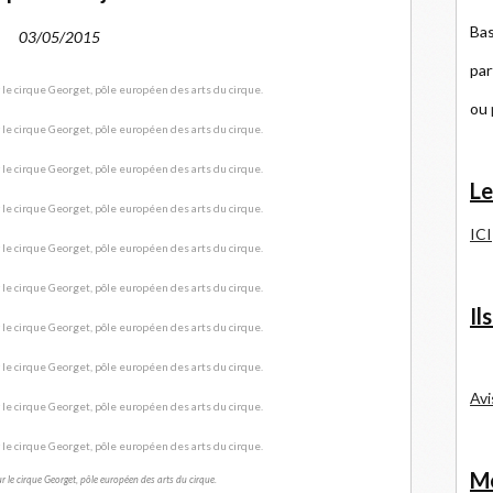
Bas
03/05/2015
par
ou
Le
ICI
Il
Avi
Me
 le cirque Georget, pôle européen des arts du cirque.