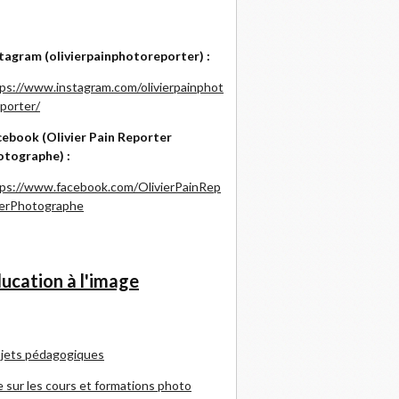
tagram (olivierpainphotoreporter) :
ps://www.instagram.com/olivierpainphot
porter/
ebook (Olivier Pain Reporter
otographe) :
ps://www.facebook.com/OlivierPainRep
terPhotographe
ucation à l'image
jets pédagogiques
e sur les cours et formations photo