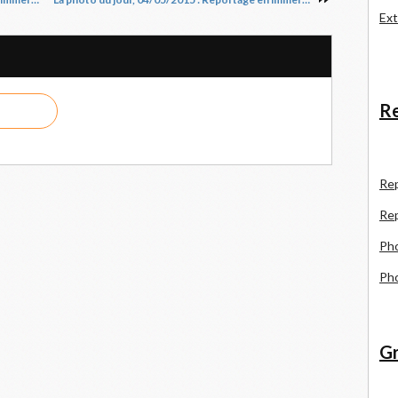
Ext
Re
R
e
Re
Pho
Pho
Gr