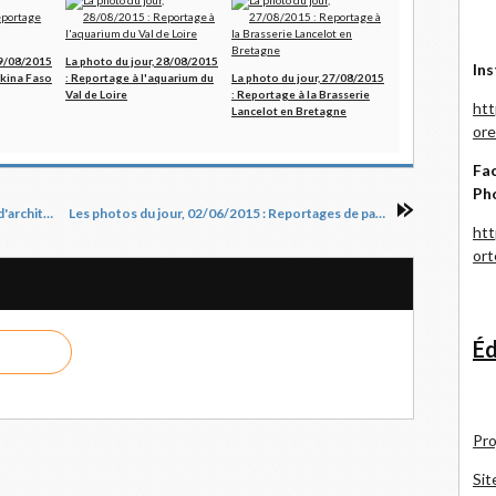
29/08/2015
La photo du jour, 28/08/2015
Ins
rkina Faso
: Reportage à l'aquarium du
La photo du jour, 27/08/2015
Val de Loire
: Reportage à la Brasserie
htt
Lancelot en Bretagne
ore
Fac
Ph
Les photos du jour, 31/05/2015 : Reportage d'architecture pour Travaux Ecologiques
Les photos du jour, 02/06/2015 : Reportages de paysages entre la Baule et le Croisic
htt
or
Éd
Pro
Sit