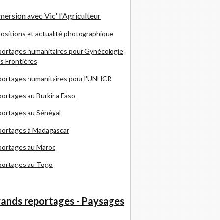
ersion avec Vic' l'Agriculteur
ositions et actualité photographique
ortages humanitaires pour Gynécologie
s Frontières
ortages humanitaires pour l'UNHCR
ortages au Burkina Faso
ortages au Sénégal
portages à Madagascar
portages au Maroc
portages au Togo
ands reportages - Paysages