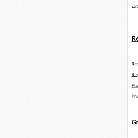
Ext
Re
R
e
Re
Pho
Pho
Gr