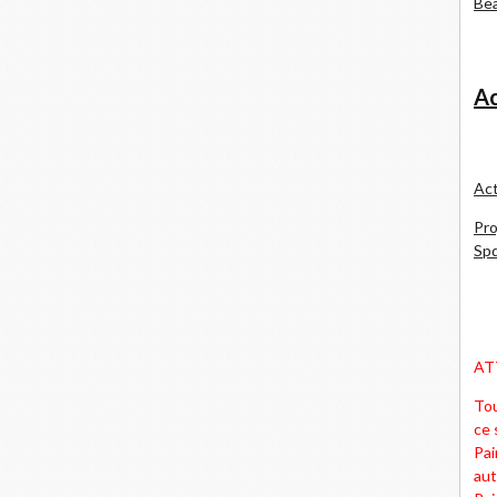
Bea
Ac
Act
Pro
Spd
AT
Tou
ce 
Pai
aut