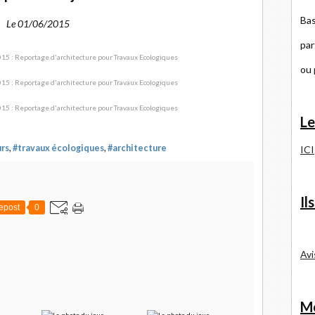
Bas
Le 01/06/2015
par
ou
Le
rs
,
#travaux écologiques
,
#architecture
ICI
Il
epost
0
Avi
Me