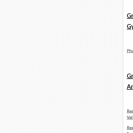
Gr
Gy
Pho
Gr
An
Rep
Val
Rep