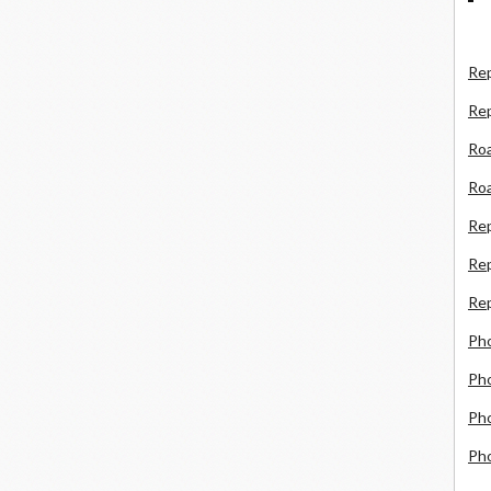
Rep
Re
Roa
Roa
Re
Rep
Rep
Ph
Pho
Pho
Ph