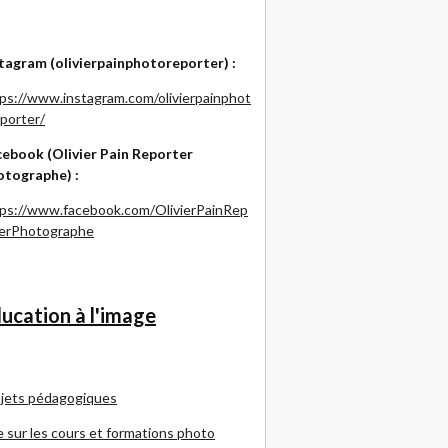
tagram (olivierpainphotoreporter) :
ps://www.instagram.com/olivierpainphot
porter/
ebook (Olivier Pain Reporter
otographe) :
ps://www.facebook.com/OlivierPainRep
terPhotographe
ucation à l'image
jets pédagogiques
e sur les cours et formations photo