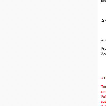
Bea
Ac
Act
Pro
Spd
AT
Tou
ce 
Pai
aut