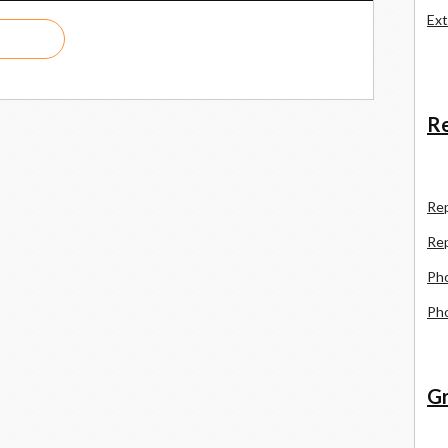
Ext
Re
R
e
Re
Pho
Pho
Gr