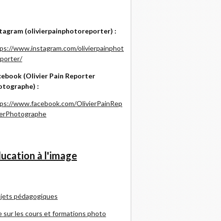
tagram (olivierpainphotoreporter) :
ps://www.instagram.com/olivierpainphot
porter/
ebook (Olivier Pain Reporter
otographe) :
ps://www.facebook.com/OlivierPainRep
terPhotographe
ucation à l'image
jets pédagogiques
e sur les cours et formations photo