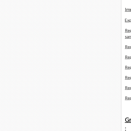
Imm
Exp
Rep
san
Rep
Rep
Rep
Re
Re
Re
Gr
: