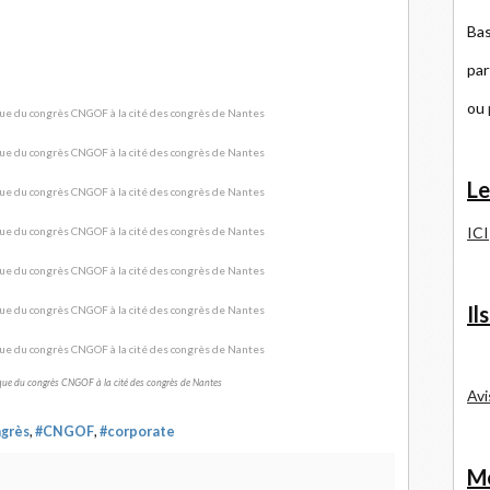
Bas
par
ou
Le
ICI
Il
ue du congrès CNGOF à la cité des congrès de Nantes
Avi
grès
,
#CNGOF
,
#corporate
Me