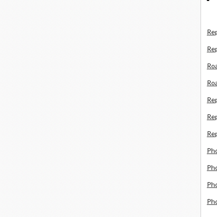
Rep
Re
Roa
Roa
Re
Rep
Rep
Ph
Pho
Pho
Ph