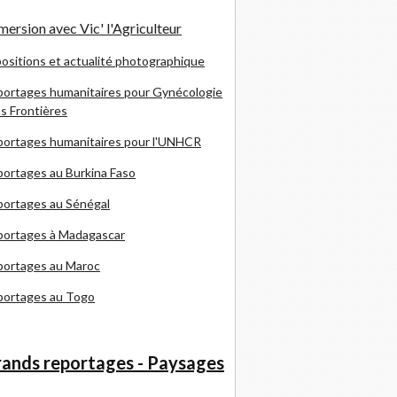
ersion avec Vic' l'Agriculteur
ositions et actualité photographique
ortages humanitaires pour Gynécologie
s Frontières
ortages humanitaires pour l'UNHCR
ortages au Burkina Faso
ortages au Sénégal
portages à Madagascar
portages au Maroc
portages au Togo
ands reportages - Paysages