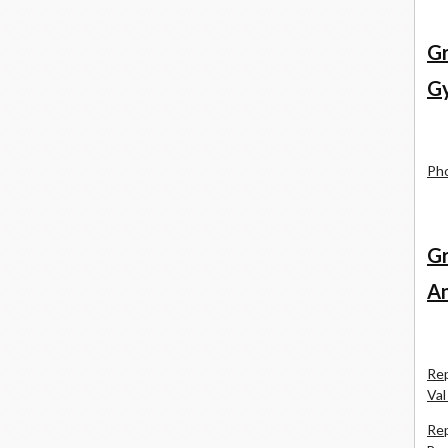
Gr
Gy
Pho
Gr
An
Rep
Val
Rep