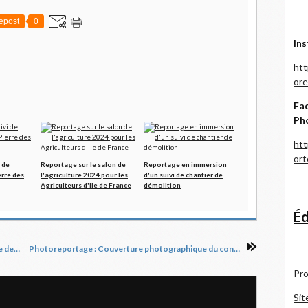
epost
0
Ins
htt
ore
Fac
Ph
htt
or
 de
Reportage sur le salon de
Reportage en immersion
erre des
l'agriculture 2024 pour les
d'un suivi de chantier de
Agriculteurs d'Ile de France
démolition
Éd
Photoreportage : Reportage lors de la soirée de lancement de NOTA BENE
Photoreportage : Couverture photographique du congrès CNGOF à Nantes, partie 2
Pro
Sit