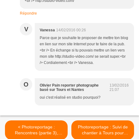
<br /> http://studio-video.com/
Répondre
V
Vanessa
14/02/2016 00:26
Parce que je souhaite te proposer de mettre ton blog
en lien sur mon site Internet pour te faire de la pub.
<br /> En échange si tu pouvais mettre un lien vers
mon site http://studio-video.com/ se serait super.<br
/> Cordialement.<br /> Vanessa.
O
Olivier Pain reporter photographe
13/02/2016
basé sur Tours et Nantes
21:07
oui c'est réalisé en studio pourquoi?
< Photoreportage :
Photoreportage : Suivi de
Rencontres (partie 3),
chantier à Tours pour
réalisé pour GSF
Travaux Ecologiques >