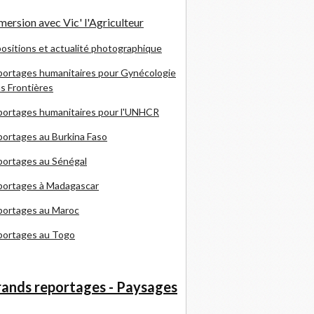
ersion avec Vic' l'Agriculteur
ositions et actualité photographique
ortages humanitaires pour Gynécologie
s Frontières
ortages humanitaires pour l'UNHCR
ortages au Burkina Faso
ortages au Sénégal
portages à Madagascar
portages au Maroc
portages au Togo
ands reportages - Paysages