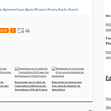
e
,
#gymnastique
,
#gym
,
#France
,
#tours
,
#spdc
,
#sport
Ins
htt
ore
epost
0
Fac
Ph
htt
or
Éd
 de
Reportage sur le salon de
Reportage en immersion
erre des
l'agriculture 2024 pour les
d'un suivi de chantier de
Agriculteurs d'Ile de France
démolition
Pro
Sit