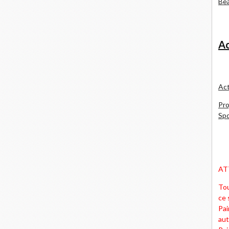
Bea
Ac
Act
Pro
Spd
AT
Tou
ce 
Pai
aut