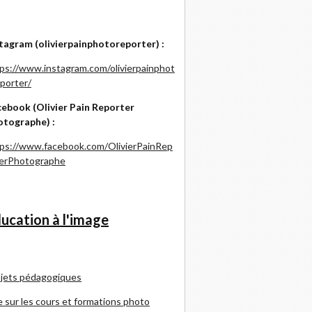
tagram (olivierpainphotoreporter) :
ps://www.instagram.com/olivierpainphot
porter/
ebook (Olivier Pain Reporter
otographe) :
ps://www.facebook.com/OlivierPainRep
terPhotographe
ucation à l'image
jets pédagogiques
e sur les cours et formations photo