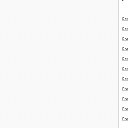
Rep
Re
Roa
Roa
Re
Rep
Rep
Ph
Pho
Pho
Ph