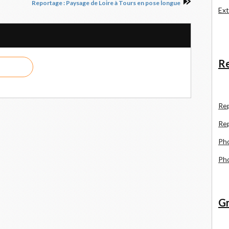
Reportage : Paysage de Loire à Tours en pose longue
Ext
Re
R
e
Re
Pho
Pho
Gr