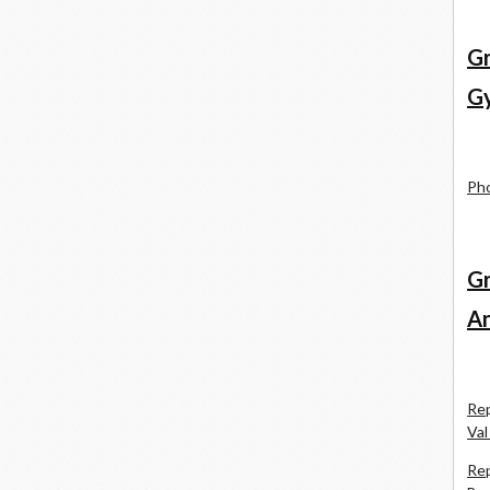
Gr
Gy
Pho
Gr
An
Rep
Val
Rep