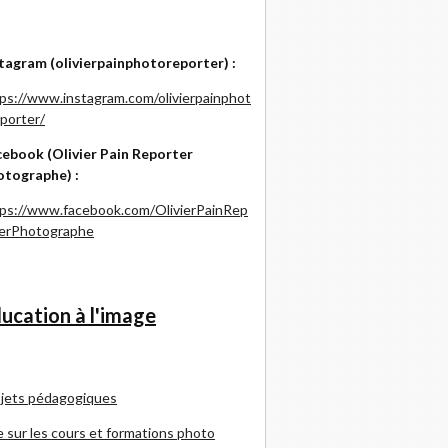
tagram (olivierpainphotoreporter) :
ps://www.instagram.com/olivierpainphot
porter/
ebook (Olivier Pain Reporter
otographe) :
ps://www.facebook.com/OlivierPainRep
terPhotographe
ucation à l'image
jets pédagogiques
e sur les cours et formations photo