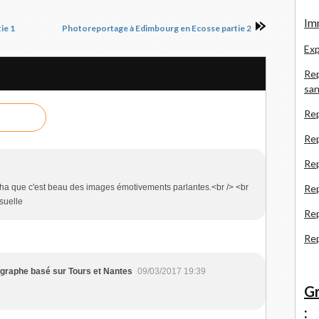
Imm
ie 1
Photoreportage à Edimbourg en Ecosse partie 2
Exp
Rep
san
Rep
Rep
Rep
....ha que c'est beau des images émotivements parlantes.<br /> <br
Re
isuelle
Re
Re
tographe basé sur Tours et Nantes
09/03/2017 19:39
Gr
: