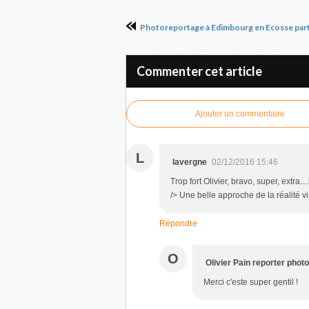
Photoreportage à Edimbourg en Ecosse part
Commenter cet article
Ajouter un commentaire
L
lavergne
02/12/2016 15:46
Trop fort Olivier, bravo, super, extra
/> Une belle approche de la réalité v
Répondre
O
Olivier Pain reporter pho
Merci c'este super gentil !