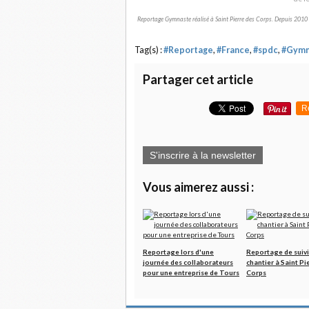
Reportage Gymnaste réalisé à Saint Pierre des Corps. Depuis 2010 c
Tag(s) :
#Reportage
,
#France
,
#spdc
,
#Gymn
Partager cet article
R
S'inscrire à la newsletter
Vous aimerez aussi :
Reportage lors d'une
Reportage de suivi
journée des collaborateurs
chantier à Saint Pi
pour une entreprise de Tours
Corps