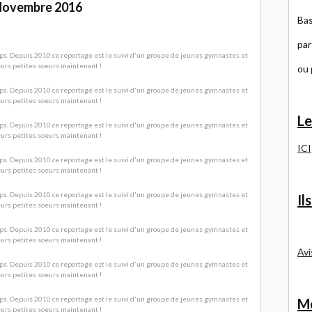
ovembre 2016
Bas
par
ou
Le
ICI
Il
Avi
Me