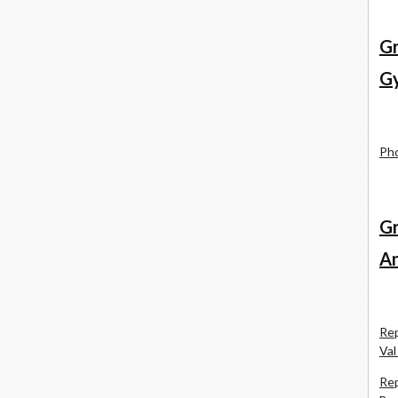
Gr
Gy
Pho
Gr
An
Rep
Val
Rep