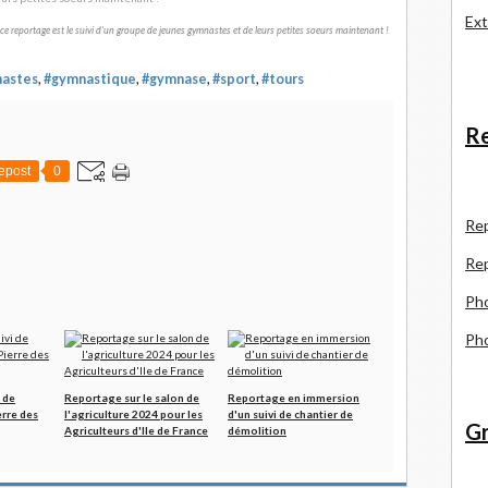
Ext
e reportage est le suivi d'un groupe de jeunes gymnastes et de leurs petites soeurs maintenant !
astes
,
#gymnastique
,
#gymnase
,
#sport
,
#tours
Re
epost
0
R
e
Re
Pho
Pho
 de
Reportage sur le salon de
Reportage en immersion
erre des
l'agriculture 2024 pour les
d'un suivi de chantier de
Gr
Agriculteurs d'Ile de France
démolition