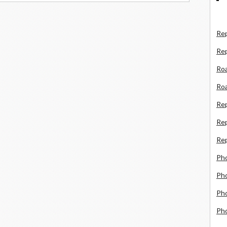
Rep
Re
Roa
Roa
Re
Rep
Rep
Ph
Pho
Pho
Ph