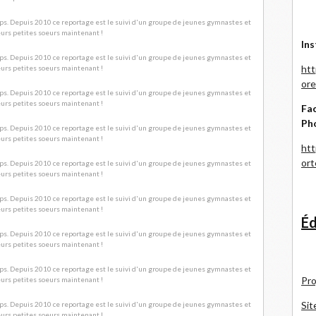
Ins
htt
ore
Fac
Ph
htt
or
Éd
Pro
Sit