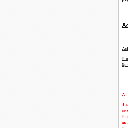
Bea
Ac
Act
Pro
Spd
AT
Tou
ce 
Pai
aut