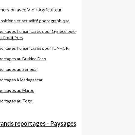
ersion avec Vic' l'Agriculteur
ositions et actualité photographique
ortages humanitaires pour Gynécologie
s Frontières
ortages humanitaires pour l'UNHCR
ortages au Burkina Faso
ortages au Sénégal
portages à Madagascar
portages au Maroc
portages au Togo
ands reportages - Paysages