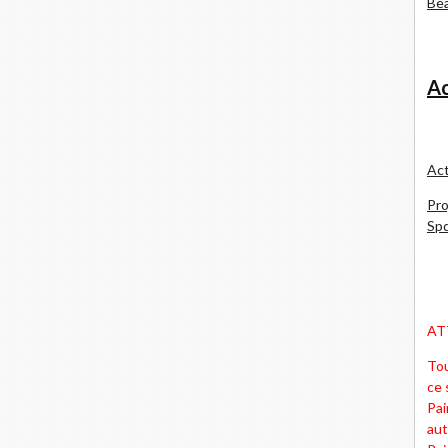
Bea
Ac
Act
Pro
Spd
AT
Tou
ce 
Pai
aut