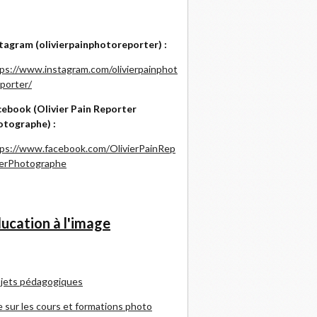
tagram (olivierpainphotoreporter) :
ps://www.instagram.com/olivierpainphot
porter/
ebook (Olivier Pain Reporter
otographe) :
ps://www.facebook.com/OlivierPainRep
terPhotographe
ucation à l'image
jets pédagogiques
e sur les cours et formations photo