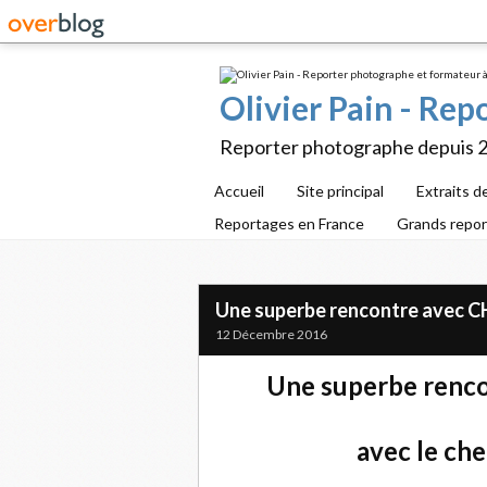
Olivier Pain - Re
Reporter photographe depuis 
Accueil
Site principal
Extraits d
Reportages en France
Grands repo
Une superbe rencontre avec 
12 Décembre 2016
Une superbe rencon
avec le che