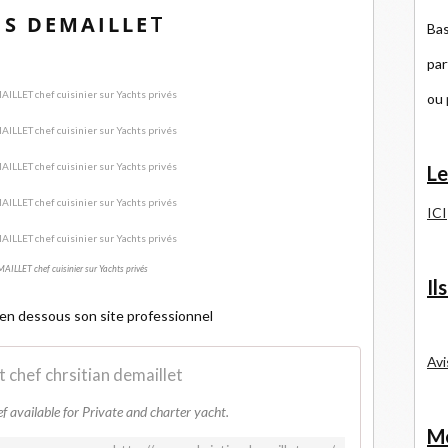
IS DEMAILLE
T
Bas
par
ou
Le
ICI
ILLET chef cuisinier sur Yachts privés
Il
en dessous son site professionnel
Avi
 chef chrsitian demaillet
f available for Private and charter yacht.
Me