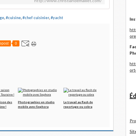
http://www.christiandemaillet.com/
ge
,
#cuisine
,
#chef cuisinier
,
#yacht
Ins
htt
ore
epost
0
Fac
Ph
htt
or
Éd
ison des
Photographies en studio
Le travail au flash de
ine !
mobile avec Sephora
reportage ou cobra
Pro
Sit