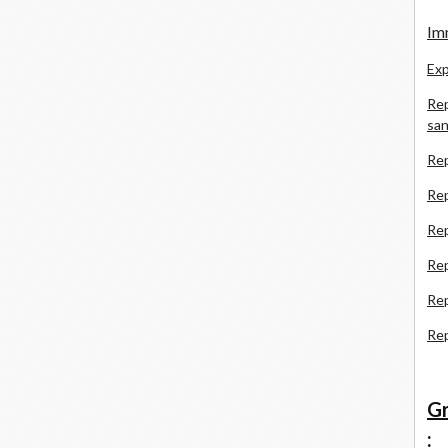
Imm
Exp
Rep
san
Rep
Rep
Rep
Re
Re
Re
Gr
: