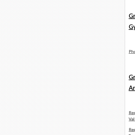
Gr
Gy
Pho
Gr
An
Rep
Val
Rep