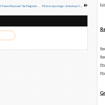
Ext
Photoreportage aux Etats Unis : Le "Planes of Fame Museum" de Flagstaff, Partie 2/2
Photoreportage : Antelope Canyon
Re
R
e
Re
Pho
Pho
Gr