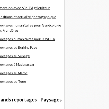
ersion avec Vic' l'Agriculteur
ositions et actualité photographique
ortages humanitaires pour Gynécologie
s Frontières
ortages humanitaires pour l'UNHCR
ortages au Burkina Faso
ortages au Sénégal
portages à Madagascar
portages au Maroc
portages au Togo
ands reportages - Paysages