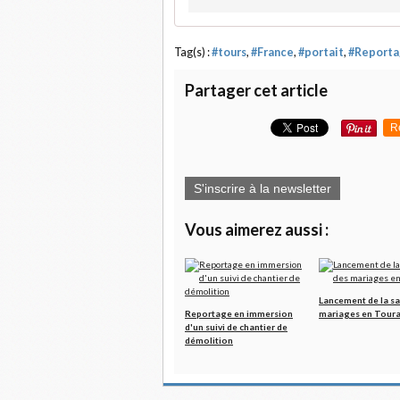
Tag(s) :
#tours
,
#France
,
#portait
,
#Reporta
Partager cet article
R
S'inscrire à la newsletter
Vous aimerez aussi :
Lancement de la sa
Reportage en immersion
mariages en Toura
d'un suivi de chantier de
démolition