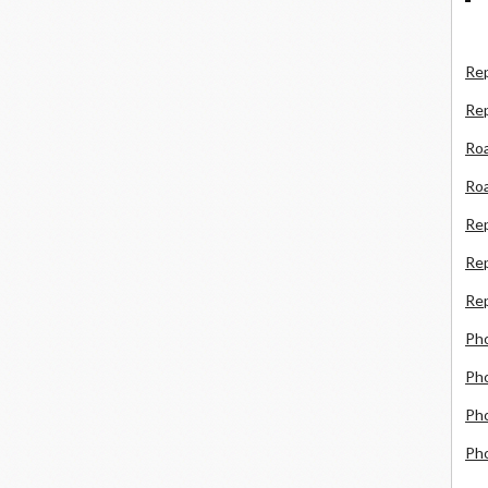
Rep
Re
Roa
Roa
Re
Rep
Rep
Ph
Pho
Pho
Ph