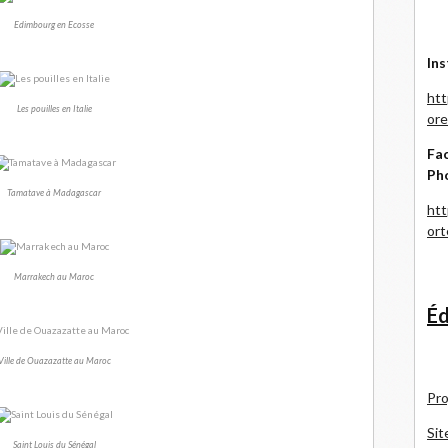
Edimbourg en Ecosse
Ins
htt
Les pouilles en Italie
ore
Fac
Ph
Tamatave à Madagascar
htt
or
Marrakech au Maroc
Éd
Ville de Ouazazatte au Maroc
Pro
Sit
Saint Louis du Sénégal