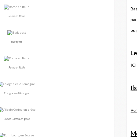
Bas
Rome en Italie
par
ou
Budapest
Le
ICI
Rome en Italie
Il
Cologne en Allemagne
Avi
L'ile de Corfou en grèce
Me