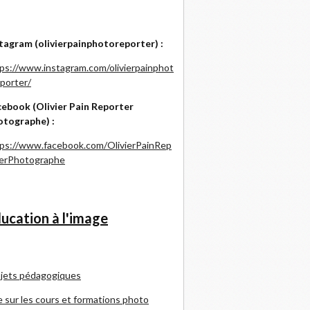
tagram (olivierpainphotoreporter) :
ps://www.instagram.com/olivierpainphot
porter/
ebook (Olivier Pain Reporter
otographe) :
ps://www.facebook.com/OlivierPainRep
terPhotographe
ucation à l'image
jets pédagogiques
e sur les cours et formations photo