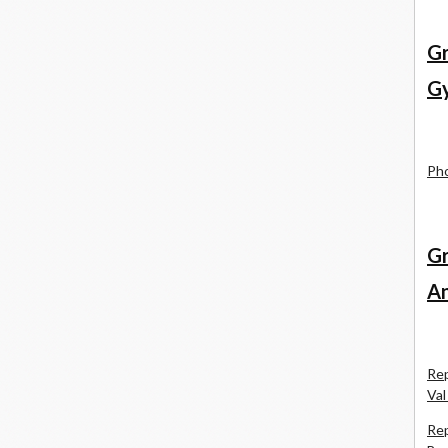
Gr
Gy
Pho
Gr
An
Rep
Val
Rep