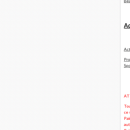
Bea
Ac
Act
Pro
Spd
AT
Tou
ce 
Pai
aut