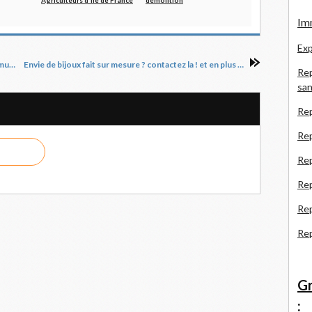
Agriculteurs d'Ile de France
démolition
Imm
Exp
Reportage au Sanitas à Tours : Les fresques murales, partie 11
Envie de bijoux fait sur mesure ? contactez la ! et en plus c'est ma cousine !
Rep
san
Rep
Rep
Rep
Re
Re
Re
Gr
: