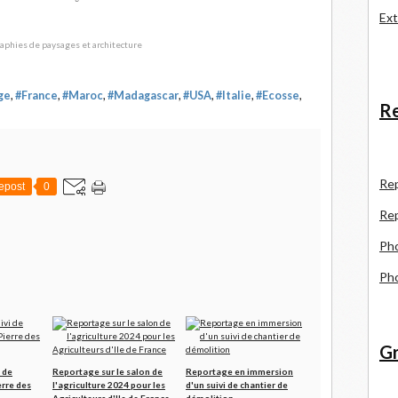
Ext
ge
,
#France
,
#Maroc
,
#Madagascar
,
#USA
,
#Italie
,
#Ecosse
,
Re
R
e
epost
0
Re
Pho
Pho
Gr
 de
Reportage sur le salon de
Reportage en immersion
erre des
l'agriculture 2024 pour les
d'un suivi de chantier de