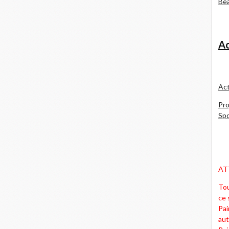
Bea
Ac
Act
Pro
Spd
AT
Tou
ce 
Pai
aut