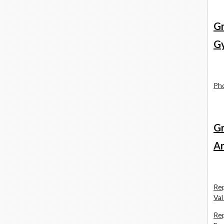
Gr
Gy
Pho
Gr
An
Rep
Val
Rep