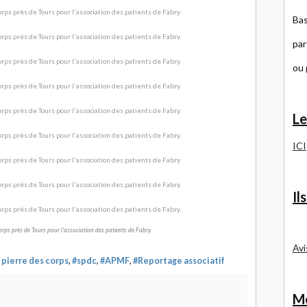
Bas
par
ou
Le
ICI
Il
orps près de Tours pour l'association des patients de Fabry.
Avi
 pierre des corps
,
#spdc
,
#APMF
,
#Reportage associatif
Me