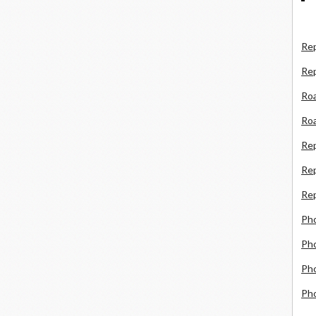
Rep
Re
Roa
Roa
Re
Rep
Rep
Ph
Pho
Pho
Ph