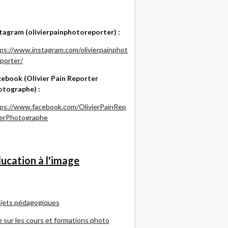
tagram (olivierpainphotoreporter) :
ps://www.instagram.com/olivierpainphot
porter/
ebook (Olivier Pain Reporter
otographe) :
ps://www.facebook.com/OlivierPainRep
terPhotographe
ucation à l'image
jets pédagogiques
e sur les cours et formations photo