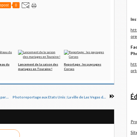
epost
0
Ins
htt
ore
Fac
Ph
htt
eau du
Lancement de la saison des
Reportage : les paysages
mariages en Touraine !
Corses
or
Éd
Reportage pour le MEDEF Touraine à Tours, partie 2
Photoreportage aux Etats Unis : La ville de Las Vegas de nuit
Pro
Sit