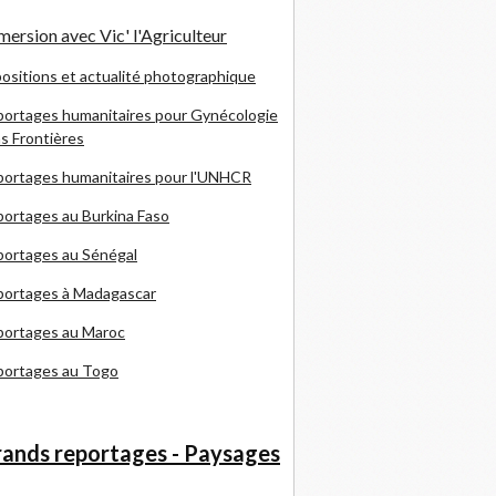
ersion avec Vic' l'Agriculteur
ositions et actualité photographique
ortages humanitaires pour Gynécologie
s Frontières
ortages humanitaires pour l'UNHCR
ortages au Burkina Faso
ortages au Sénégal
portages à Madagascar
portages au Maroc
portages au Togo
ands reportages - Paysages