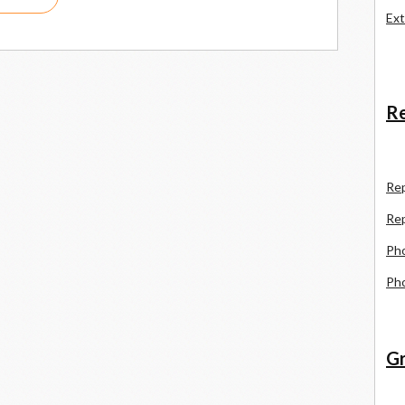
Ext
Re
R
e
Re
Pho
Pho
Gr