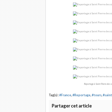
Reportage à Saint Pierre des c
Tag(s) :
#France
,
#Reportage
,
#tours
,
#saint
Partager cet article