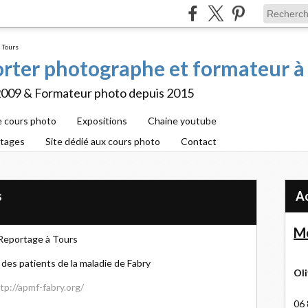
porter photographe et formateur à
2009 & Formateur photo depuis 2015
e cours photo
Expositions
Chaine youtube
rtages
Site dédié aux cours photo
Contact
s
Me
Reportage à Tours
 des patients de la maladie de Fabry
Oli
tp://apmf-fabry.org/
06 