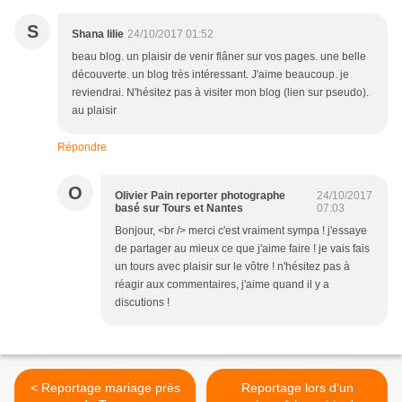
S
Shana lilie
24/10/2017 01:52
beau blog. un plaisir de venir flâner sur vos pages. une belle
découverte. un blog très intéressant. J'aime beaucoup. je
reviendrai. N'hésitez pas à visiter mon blog (lien sur pseudo).
au plaisir
Répondre
O
Olivier Pain reporter photographe
24/10/2017
basé sur Tours et Nantes
07:03
Bonjour, <br /> merci c'est vraiment sympa ! j'essaye
de partager au mieux ce que j'aime faire ! je vais fais
un tours avec plaisir sur le vôtre ! n'hésitez pas à
réagir aux commentaires, j'aime quand il y a
discutions !
< Reportage mariage près
Reportage lors d'un