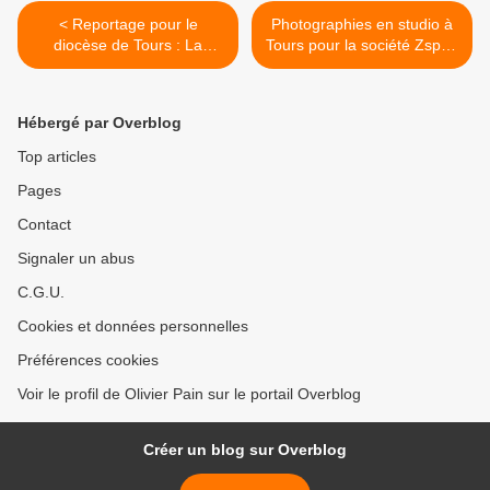
< Reportage pour le
Photographies en studio à
diocèse de Tours : La
Tours pour la société Zsport
messe d'installation de Mgr
>
Jordy
Hébergé par Overblog
Top articles
Pages
Contact
Signaler un abus
C.G.U.
Cookies et données personnelles
Préférences cookies
Voir le profil de Olivier Pain sur le portail Overblog
Créer un blog sur Overblog