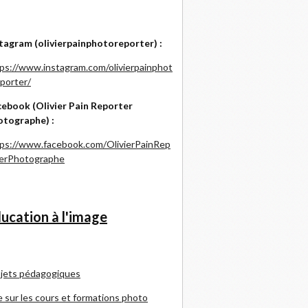
tagram (olivierpainphotoreporter) :
ps://www.instagram.com/olivierpainphot
porter/
ebook (Olivier Pain Reporter
otographe) :
ps://www.facebook.com/OlivierPainRep
terPhotographe
ucation à l'image
jets pédagogiques
e sur les cours et formations photo