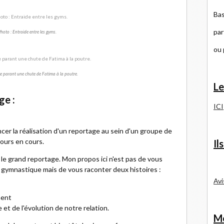
Bas
par
hoto : Entraide entre les gyms.
ou
re parant une chute de Fatima à la poutre.
Le
ge :
ICI
cer la réalisation d'un reportage au sein d'un groupe de
ours en cours.
Il
le grand reportage. Mon propos ici n'est pas de vous
 gymnastique mais de vous raconter deux histoires :
Avi
ment
 et de l'évolution de notre relation.
Me