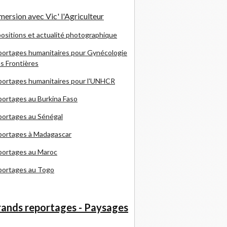
ersion avec Vic' l'Agriculteur
ositions et actualité photographique
ortages humanitaires pour Gynécologie
s Frontières
ortages humanitaires pour l'UNHCR
ortages au Burkina Faso
ortages au Sénégal
portages à Madagascar
portages au Maroc
portages au Togo
ands reportages - Paysages