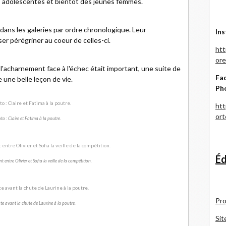
s adolescentes et bientôt des jeunes femmes.
ans les galeries par ordre chronologique. Leur
Ins
er pérégriner au coeur de celles-ci.
htt
ore
'acharnement face à l'échec était important, une suite de
Fac
 une belle leçon de vie.
Ph
htt
or
to : Claire et Fatima à la poutre.
Éd
 entre Olivier et Sofia la veille de la compétition.
Pro
te avant la chute de Laurine à la poutre.
Sit