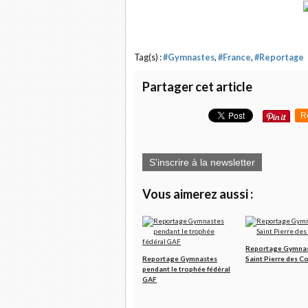
Tag(s) :
#Gymnastes
,
#France
,
#Reportage
Partager cet article
R
S'inscrire à la newsletter
Vous aimerez aussi :
Reportage Gymnas
Reportage Gymnastes
Saint Pierre des C
pendant le trophée fédéral
GAF