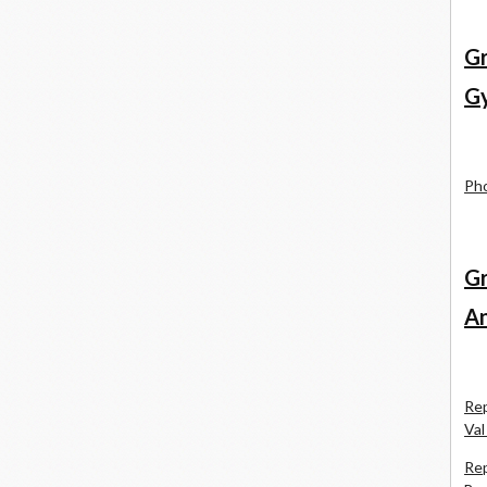
Gr
Gy
Pho
Gr
An
Rep
Val
Rep