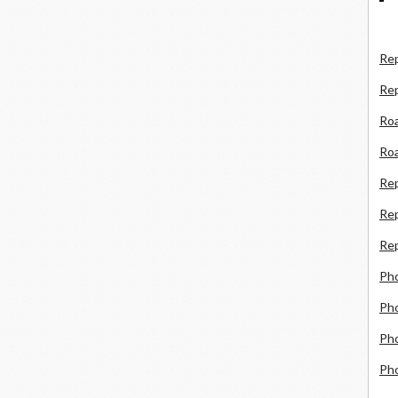
Rep
Re
Roa
Roa
Re
Rep
Rep
Ph
Pho
Pho
Ph