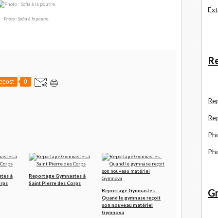
Ext
Photo : Sofia à la poutre.
Re
epost
0
R
e
Re
Pho
Pho
tes à
Reportage Gymnastes à
orps
Saint Pierre des Corps
Gr
Reportage Gymnastes :
Quand le gymnase reçoit
son nouveau matériel
Gymnova