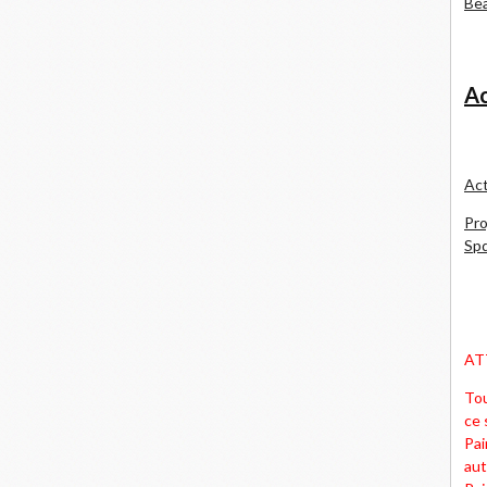
Bea
Ac
Act
Pro
Spd
AT
Tou
ce 
Pai
aut