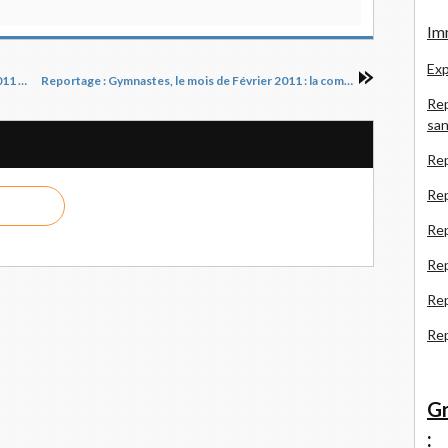
Imm
Exp
Reportage : Gymnastes, le mois de Février 2011 partie 1
Reportage : Gymnastes, le mois de Février 2011 : la compétition
Rep
san
Rep
Rep
Rep
Re
Re
Re
Gr
: