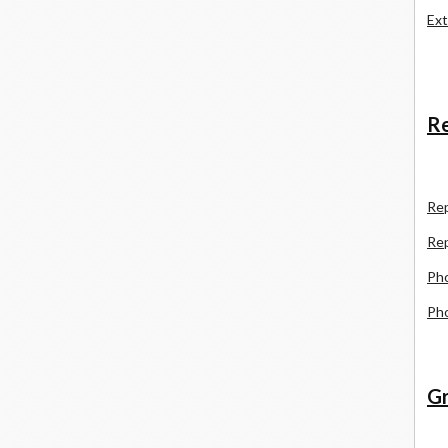
Ext
Re
R
e
Re
Pho
Pho
Gr