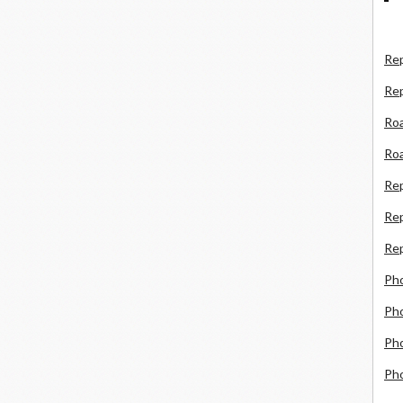
Rep
Re
Roa
Roa
Re
Rep
Rep
Ph
Pho
Pho
Ph