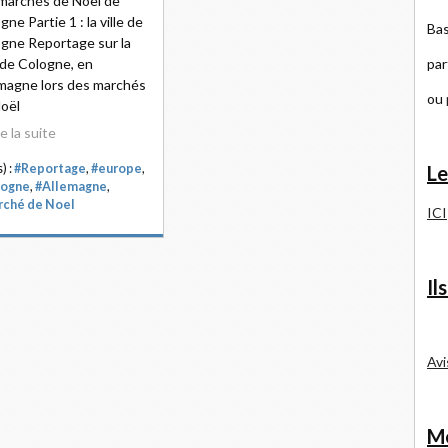
marchés de Noël de
gne Partie 1 : la ville de
Bas
gne Reportage sur la
par
e de Cologne, en
magne lors des marchés
ou
oël
re la suite
Le
) :
#Reportage
,
#europe
,
logne
,
#Allemagne
,
ché de Noel
ICI
Il
Avi
Me