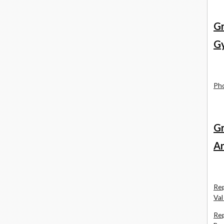
Gr
Gy
Pho
Gr
An
Rep
Val
Rep