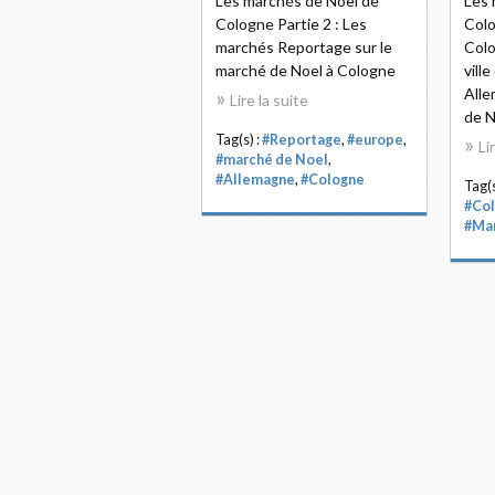
Les marchés de Noël de
Les 
Cologne Partie 2 : Les
Colo
marchés Reportage sur le
Colo
marché de Noel à Cologne
vill
Alle
Lire la suite
de N
Tag(s) :
#Reportage
,
#europe
,
Li
#marché de Noel
,
#Allemagne
,
#Cologne
Tag(s
#Co
#Mar