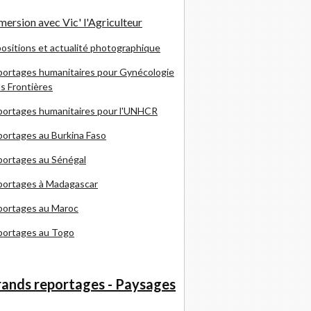
ersion avec Vic' l'Agriculteur
ositions et actualité photographique
ortages humanitaires pour Gynécologie
s Frontières
ortages humanitaires pour l'UNHCR
ortages au Burkina Faso
ortages au Sénégal
portages à Madagascar
portages au Maroc
portages au Togo
ands reportages - Paysages