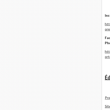
Ins
htt
ore
Fac
Ph
htt
or
Éd
Pro
Sit