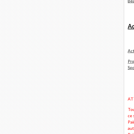
Bea
Ac
Act
Pro
Spd
AT
Tou
ce 
Pai
aut