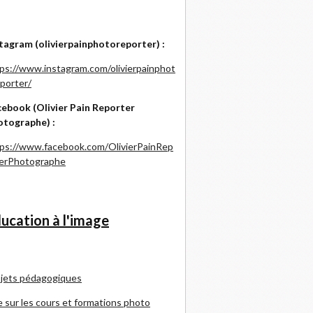
tagram (olivierpainphotoreporter) :
ps://www.instagram.com/olivierpainphot
porter/
ebook (Olivier Pain Reporter
otographe) :
ps://www.facebook.com/OlivierPainRep
terPhotographe
ucation à l'image
jets pédagogiques
e sur les cours et formations photo