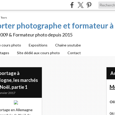
porter photographe et formateur à
2009 & Formateur photo depuis 2015
e cours photo
Expositions
Chaine youtube
rtages
Site dédié aux cours photo
Contact
portage à
logne, les marchés
Me
Noël, partie 1
anvier 2017
Oli
ortage en Allemagne
06 