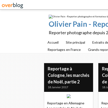
Olivier Pain - Re
Reporter photographe depuis 
Accueil
Site principal
Extraits d
Reportages en France
Grands repo
Reportage à
Re
Cologne, les marchés
Co
de Noël, partie 2
de 
18 Janvier 2017
18 J
Reportage en Allemagne
Rep