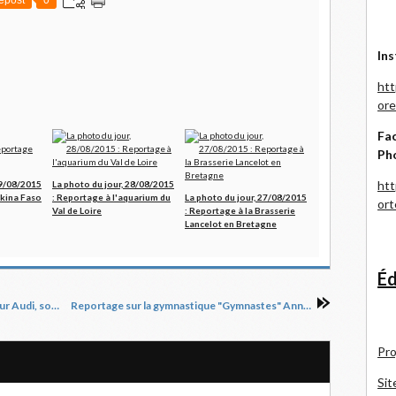
Ins
htt
ore
Fac
Ph
htt
29/08/2015
La photo du jour, 28/08/2015
rkina Faso
: Reportage à l'aquarium du
La photo du jour, 27/08/2015
or
Val de Loire
: Reportage à la Brasserie
Lancelot en Bretagne
Éd
La photo du jour, 06/05/2015 : Reportage pour Audi, soirée d'inauguration
Reportage sur la gymnastique "Gymnastes" Année 2015, Le 4 Mai
Pro
Sit