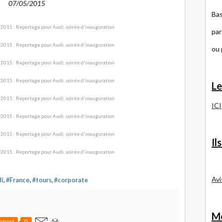
07/05/2015
Bas
par
ou
Le
ICI
Il
Avi
di
,
#France
,
#tours
,
#corporate
Me
epost
0