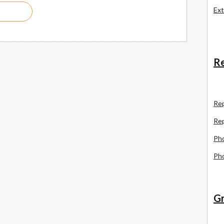
Ext
Re
R
e
Re
Pho
Pho
Gr