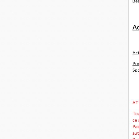
Bea
Ac
Act
Pro
Spd
AT
Tou
ce 
Pai
aut