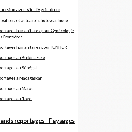
ersion avec Vic' l'Agriculteur
ositions et actualité photographique
ortages humanitaires pour Gynécologie
s Frontières
ortages humanitaires pour l'UNHCR
ortages au Burkina Faso
ortages au Sénégal
portages à Madagascar
portages au Maroc
portages au Togo
ands reportages - Paysages