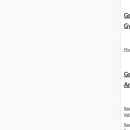
Gr
Gy
Pho
Gr
An
Rep
Val
Rep