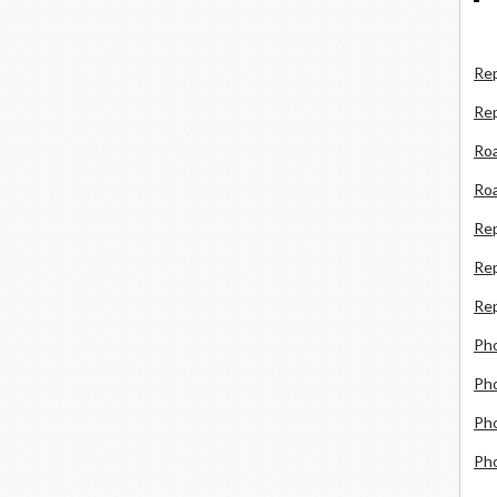
Rep
Re
Roa
Roa
Re
Rep
Rep
Ph
Pho
Pho
Ph