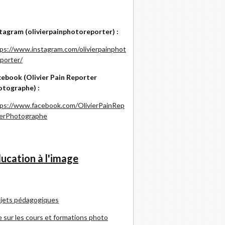
tagram (olivierpainphotoreporter) :
ps://www.instagram.com/olivierpainphot
porter/
ebook (Olivier Pain Reporter
otographe) :
ps://www.facebook.com/OlivierPainRep
terPhotographe
ucation à l'image
jets pédagogiques
e sur les cours et formations photo