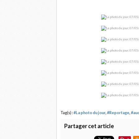
Tag(s) :
#La photo du jour
,
#Reportage
,
#au
Partager cet article
R