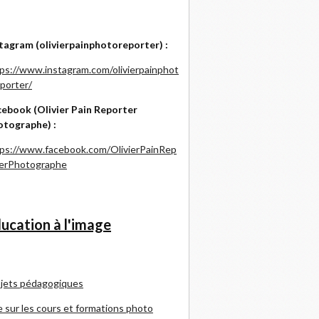
tagram (olivierpainphotoreporter) :
ps://www.instagram.com/olivierpainphot
porter/
ebook (Olivier Pain Reporter
otographe) :
ps://www.facebook.com/OlivierPainRep
terPhotographe
ucation à l'image
jets pédagogiques
e sur les cours et formations photo