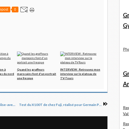
epost
0
Gr
Gy
Pho
ion à
Quand les graffeurs
INTERVIEW : Retrouvez mon
Gr
ps du nord
marocains font d'un portrait
interview sur le plateau de
une fresque
TV-Tours
An
Photoreportage-rencontres-partie-6-2-realise-avec-gsf
Test du X100T de chez Fuji, réalisé pour Germain Photo
Rep
Val
Rep