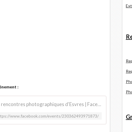
Ext
Re
R
e
Re
Pho
vénement :
Pho
Invité d'honeur : Pour les 7èmes rencontres photographiques d'Esvres | Facebook
Gr
ttps://www.facebook.com/events/230362493971873/