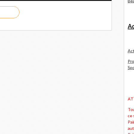
Bea
Ac
Act
Pro
Spd
AT
Tou
ce 
Pai
aut