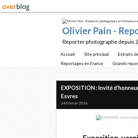
Olivier Pain - Re
Reporter photographe depuis 
Accueil
Site principal
Extraits d
Reportages en France
Grands repo
EXPOSITION : Invité d'honneu
Esvres
24 Février 2016
Exposition, vern