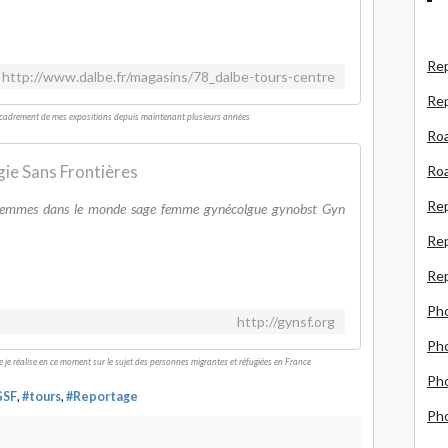
Rep
http://www.dalbe.fr/magasins/78_dalbe-tours-centre
Re
s encadrement de mes expositions depuis maintenant plusieurs années
Roa
ie Sans Frontières
Roa
Re
e femmes dans le monde sage femme gynécolgue gynobst Gyn
Rep
Rep
Ph
http://gynsf.org
Pho
e je réalise en ce moment sur le sujet des personnes migrantes et réfugiées en France
Pho
GSF
,
#tours
,
#Reportage
Ph