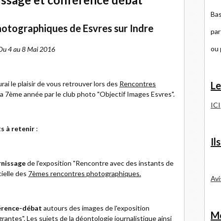
Bas
hotographiques de Esvres sur Indre
par
ou
Du 4 au 8 Mai 2016
rai le plaisir de vous retrouver lors des
Rencontres
Le
a 7ème année par le club photo "Objectif Images Esvres".
ICI
s à retenir
:
Il
rnissage
de l'exposition "Rencontre avec des instants de
cielle des
7èmes rencontres photographiques.
Avi
érence-débat
autours des images de l'exposition
Me
antes". Les sujets de la déontologie journalistique ainsi