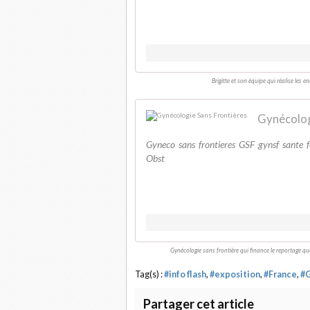
Brigitte et son équipe qui réalise le
Gynécolog
Gyneco sans frontieres GSF gynsf sant
Obst
Gynécologie sans frontière qui finance le reportage qu
Tag(s) :
#info flash
,
#exposition
,
#France
,
#
Partager cet article