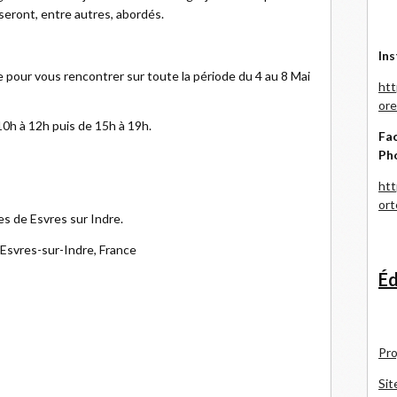
 seront, entre autres, abordés.
Ins
ce pour vous rencontrer sur toute la période du 4 au 8 Mai
htt
ore
10h à 12h puis de 15h à 19h.
Fac
Ph
htt
or
tes de Esvres sur Indre.
Esvres-sur-Indre, France
Éd
Pro
Sit