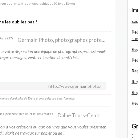
Imm
Exp
e les oubliez pas !
Rep
san
Germain Photo, photographes professionnels, à Tours (37)
Rep
 à votre disposition une équipe de photographes professionnels
tages mariages, vente et location de matériel...
Rep
Rep
Re
http://www.germainphoto.fr
Re
 connais depuis plus de 10 ans et pour qui je suis aussi formateur
Re
Dalbe Tours-Centre - Dalbe - Fournitures beaux arts, peinture, dessin et loisirs créatifs
Gr
ion à vos créations ou aux oeuvres que vous voulez présenter.
il s'agit de travaux sur papier ou de ...
: