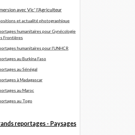
ersion avec Vic' l'Agriculteur
ositions et actualité photographique
ortages humanitaires pour Gynécologie
s Frontières
ortages humanitaires pour l'UNHCR
ortages au Burkina Faso
ortages au Sénégal
portages à Madagascar
portages au Maroc
portages au Togo
ands reportages - Paysages